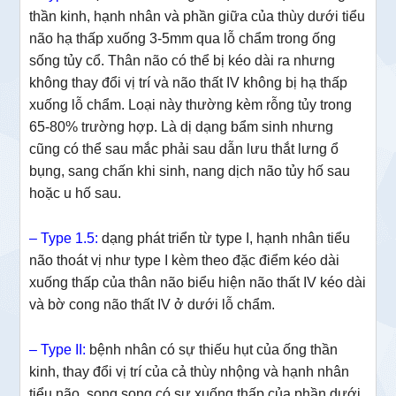
thần kinh, hạnh nhân và phần giữa của thùy dưới tiểu
não hạ thấp xuống 3-5mm qua lỗ chẩm trong ống
sống tủy cổ. Thân não có thể bị kéo dài ra nhưng
không thay đổi vị trí và não thất IV không bị hạ thấp
xuống lỗ chẩm. Loại này thường kèm rỗng tủy trong
65-80% trường hợp. Là dị dạng bẩm sinh nhưng
cũng có thể sau mắc phải sau dẫn lưu thắt lưng ổ
bụng, sang chấn khi sinh, nang dịch não tủy hố sau
hoặc u hố sau.
– Type 1.5:
dạng phát triển từ type I, hạnh nhân tiểu
não thoát vị như type I kèm theo đặc điểm kéo dài
xuống thấp của thân não biểu hiện não thất IV kéo dài
và bờ cong não thất IV ở dưới lỗ chẩm.
– Type II:
bệnh nhân có sự thiếu hụt của ống thần
kinh, thay đổi vị trí của cả thùy nhộng và hạnh nhân
tiểu não, song song có sự xuống thấp của phần dưới