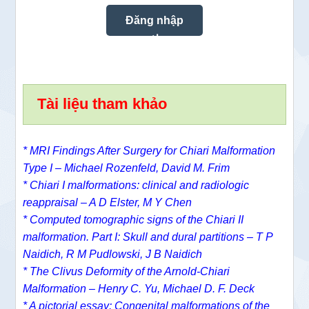
Tài liệu tham khảo
*
MRI Findings After Surgery for Chiari Malformation
Type I –
Michael Rozenfeld
,
David M. Frim
*
Chiari I malformations: clinical and radiologic
reappraisal – A D Elster, M Y Chen
* Computed tomographic signs of the Chiari II
malformation. Part I: Skull and dural partitions – T P
Naidich, R M Pudlowski, J B Naidich
* The Clivus Deformity of the Arnold-Chiari
Malformation – Henry C. Yu, Michael D. F. Deck
* A pictorial essay: Congenital malformations of the