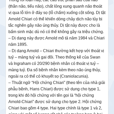
(thân não, tiểu não), chất lỏng xung quanh não thoát
vị qua lỗ lớn ở đáy sọ (lỗ chẩm) xuống cột sống. Dị tật
Arnold Chiari có thể khiến dòng chảy dịch não tủy bị
tắc nghẽn gây não úng thủy. Dị tật này được cho là
bẩm sinh mặc dù nó có thể không gây ra triệu chứng.
– Dị dạng này được Arnold mô tả năm 1984 và Chiari
năm 1895.
– Dị dạng Arnold – Chiari thường kết hợp với thoát vị
tuỷ – màng tuỷ và gai đôi. Theo thống kê của Swan
và Ingraham có 20/290 bệnh nhân có thoát vị tuỷ –
màng tuỷ. Đa số bệnh nhân kèm theo não úng thủy,
ngoài ra có thể có khuyết sọ (Craniolacunia).
– Thuật ngữ “Hội chứng Chiari” (theo tên của nhà giải
phẫu bệnh, Hans Chiari) được sử dụng cho type 1,
trong khi đó hội chứng với tên gọi là “hội chứng
Arnold-Chiari” được sử dụng cho type 2. Hội chứng
Chiari bao gồm 4 type. Hai type chính là type 1 và 2,