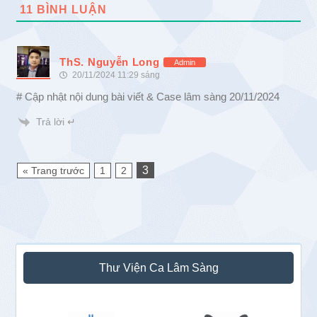
11
BÌNH LUẬN
ThS. Nguyễn Long
Admin
20/11/2024 11:29 sáng
# Cập nhật nội dung bài viết & Case lâm sàng 20/11/2024
Trả lời ↵
3
« Trang trước
1
2
Sidebar
Thư Viện Ca Lâm Sàng
chính