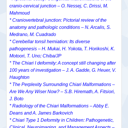
cranio-cervical junction – O. Nessej, C. Drissi, M.
Mahmoud
* Craniovertebral junction: Pictorial review of the
anatomy and pathologic conditions – N. Arcalis, S.
Medrano, M. Cuadrado
* Cerebellar tonsil herniation: Its diverse
pathogenesis – H. Mukai, H. Yokota, T. Horikoshi, K.
Motoori, T. Uno; Chiba/JP
* The Chiari I deformity: A concept still changing after
100 years of investigation – J. A. Gadde, G. Heuer, V.
Haughton
* The Perplexity Surrounding Chiari Malformations –
Are We Any Wiser Now? – S.B. Hiremath, A. Fitsiori,
J. Boto
* Radiology of the Chiari Malformations – Abby E.
Deans and A. James Barkovich
* Chiari Type 1 Deformity in Children: Pathogenetic,
Clinical, Neuroimaging, and Management Aspects –