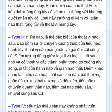
cầu não và hành tủy. Phần dưới của não thất IV bị
kéo dài xuống ống tủy cổ và nó mở thông với khoang
dưới nhện tủy cổ. Loại này thường đi kèm với giãn
não thất, rỗng tủy và thoát vị màng tủy.
– Type III:
hiếm gặp, là thể đặc biệt của thoát vị não
sau. Bao gồm sự di chuyển xuống thấp của tiểu não,
hành tủy, thoát vị não màng não và gai đôi cột sống
cổ. Điểm tương đồng giữa loại II và loại III: hố sau
nhỏ và có thoát vị các thành phần trong đó xuống tủy
sống, dị tật của hành não và giãn não thất. Điểm khác
nhau là: thiểu sản hoặc bất sản tiểu não, bất thường
phần đá xương thái dương và dốc nền, tiểu não di
chuyển quanh thân não, liềm đại não thiểu sản,
khuyết cung sau C1.
– Type IV:
tiểu não thiểu sản hay không phát triển,