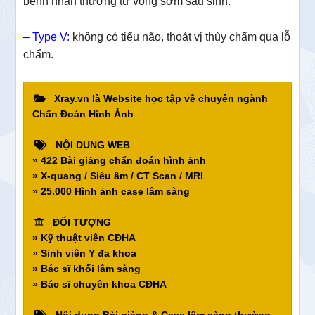
bệnh nhân thường tử vong sớm sau sinh.
– Type V:
không có tiểu não, thoát vị thùy chẩm qua lỗ
chẩm.
Xray.vn là Website học tập về chuyên ngành
Chẩn Đoán Hình Ảnh
NỘI DUNG WEB
» 422 Bài giảng chẩn đoán hình ảnh
» X-quang / Siêu âm / CT Scan / MRI
» 25.000 Hình ảnh case lâm sàng
ĐỐI TƯỢNG
» Kỹ thuật viên CĐHA
» Sinh viên Y đa khoa
» Bác sĩ khối lâm sàng
» Bác sĩ chuyên khoa CĐHA