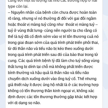
cùng với một số lượng rất nhỏ các trường hợp ở hai
type còn lại.
– Nguyên nhân của bệnh còn chưa được hoàn toàn
rõ ràng, nhưng vì nó thường đi đôi với gai đôi ngầm
hoặc thoát vị màng tuỷ cũng như thoát vị màng tuỷ –
tuỷ ở vùng thắt lưng- cùng nên người ta cho rằng có
thể là tuỷ đã cố định sớm vào vị trí tổn thương cuả nó
trong giai đoạn sớm của quá trình phát triển phôi thai,
từ đó thân não và tiểu não bị kéo theo xuống dưới
trong quá trình phát triển sau đó của bào thai trong tử
cung. Các quá trình bệnh lý đã làm cho tuỷ sống vùng
thắt lưng bị dính tại chỗ mà không phất triển được
bình thường và hậu quả là thân não và tỉểu não
chuyển dịch xuống dưới vào ống tuỷ cổ. Thế nhưng
giả thiết này ít được ủng hộ nhất là ở các trường hợp
không có tổn thương thần kinh ngoại vi, không xác
định được các tổn thương thường gặp khác kết hợp
với dị dạng sọ não.