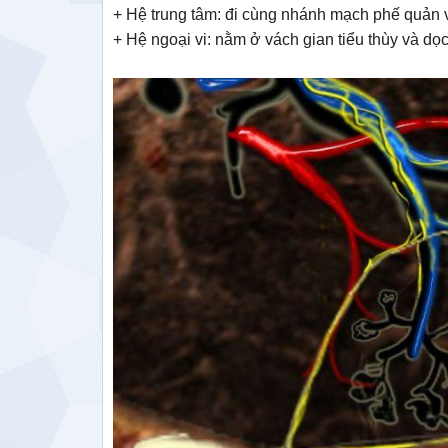
+ Hệ trung tâm: đi cùng nhánh mạch phế quản v
+ Hệ ngoại vi: nằm ở vách gian tiểu thùy và d