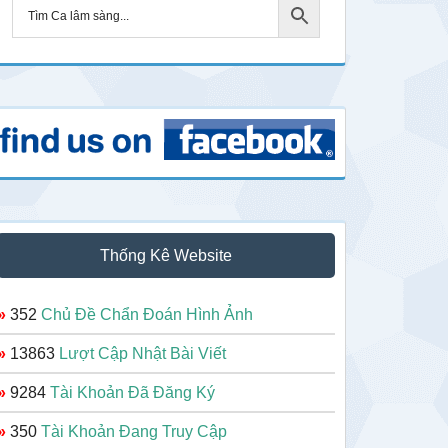
Thống Kê Website
»
352
Chủ Đề Chẩn Đoán Hình Ảnh
»
13863
Lượt Cập Nhật Bài Viết
»
9284
Tài Khoản Đã Đăng Ký
»
350
Tài Khoản Đang Truy Cập