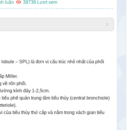
nh luận
39736
lobule – SPL) là đơn vị cấu trúc nhỏ nhất của phổi
p Miller.
 về rốn phổi.
đường kính đáy 1-2,5cm.
 tiểu phế quản trung tâm tiểu thùy (central bronchiole)
teriole).
 của tiểu thùy thứ cấp và nằm trong vách gian tiểu