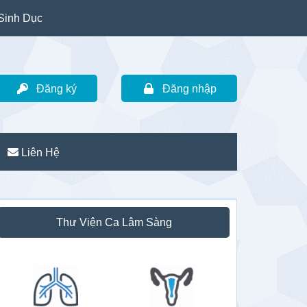
Sinh Dục
Đăng ký
Đăng nhập
Liên Hệ
idebar
Thư Viện Ca Lâm Sàng
hính