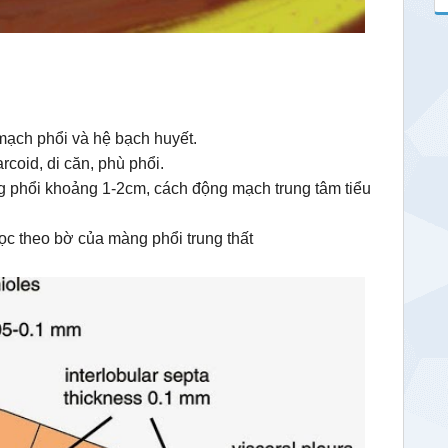
 mạch phổi và hệ bạch huyết.
rcoid, di căn, phù phổi.
g phổi khoảng 1-2cm, cách động mạch trung tâm tiểu
ọc theo bờ của màng phổi trung thất