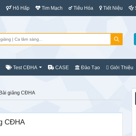
Hô Hấp
Tim Mạch
Tiêu Hóa
Tiết Niệu
Test CĐHA
CASE
Đào Tạo
Giới Thiệu
S
 Bài giảng CĐHA
c
ảng CĐHA