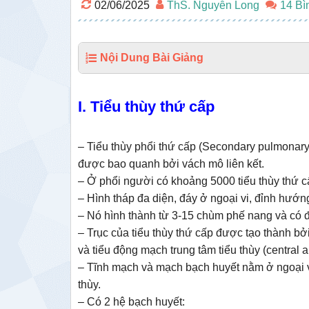
02/06/2025
ThS. Nguyễn Long
14 Bì
Nội Dung Bài Giảng
I. T
iểu thùy thứ cấp
– Tiểu thùy phổi thứ cấp (Secondary pulmonary 
được bao quanh bởi vách mô liên kết.
– Ở phổi người có khoảng 5000 tiểu thùy thứ cấ
– Hình tháp đa diện, đáy ở ngoại vi, đỉnh hướng
– Nó hình thành từ 3-15 chùm phế nang và có 
– Trục của tiểu thùy thứ cấp được tạo thành bởi
và tiểu động mạch trung tâm tiểu thùy (central ar
– Tĩnh mạch và mạch bạch huyết nằm ở ngoại vi
thùy.
– Có 2 hệ bạch huyết: