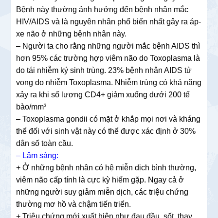
Bệnh này thường ảnh hưởng đến bệnh nhân mắc
HIV/AIDS và là nguyên nhân phổ biến nhất gây ra áp-
xe não ở những bệnh nhân này.
– Người ta cho rằng những người mắc bệnh AIDS thì
hơn 95% các trường hợp viêm não do Toxoplasma là
do tái nhiễm ký sinh trùng. 23% bệnh nhân AIDS tử
vong do nhiễm Toxoplasma. Nhiễm trùng có khả năng
xảy ra khi số lượng CD4+ giảm xuống dưới 200 tế
bào/mm³
– Toxoplasma gondii có mặt ở khắp mọi nơi và kháng
thể đối với sinh vật này có thể được xác định ở 30%
dân số toàn cầu.
– Lâm sàng:
+ Ở những bệnh nhân có hệ miễn dịch bình thường,
viêm não cấp tính là cực kỳ hiếm gặp. Ngay cả ở
những người suy giảm miễn dịch, các triệu chứng
thường mơ hồ và chậm tiến triển.
+ Triệu chứng mới xuất hiện như đau đầu, sốt, thay