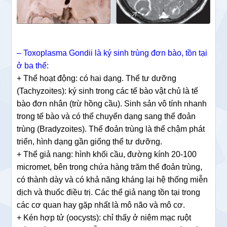
– Toxoplasma Gondii là ký sinh trùng đơn bào, tồn tại
ở ba thể:
+ Thể hoạt động: có hai dạng. Thể tư dưỡng
(Tachyzoites): ký sinh trong các tế bào vật chủ là tế
bào đơn nhân (trừ hồng cầu). Sinh sản vô tính nhanh
trong tế bào và có thể chuyển dạng sang thể đoản
trùng (Bradyzoites). Thể đoản trùng là thể chậm phát
triển, hình dạng gần giống thể tư dưỡng.
+ Thể giả nang: hình khối cầu, đường kính 20-100
micromet, bên trong chứa hàng trăm thể đoản trùng,
có thành dày và có khả năng kháng lại hệ thống miễn
dịch và thuốc điều trị. Các thể giả nang tồn tại trong
các cơ quan hay gặp nhất là mô não và mô cơ.
+ Kén hợp tử (oocysts): chỉ thấy ở niêm mạc ruột