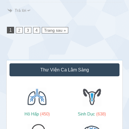
Trả lời ↵
1
2
3
4
Trang sau »
Sidebar
Thư Viện Ca Lâm Sàng
chính
Hô Hấp
(450)
Sinh Dục
(638)