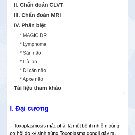
II. Chẩn đoán CLVT
III. Chẩn đoán MRI
IV. Phân biệt
* MAGIC DR
* Lymphoma
* Sán não
* Củ lao
* Di căn não
* Apxe não
Tài liệu tham khảo
I. Đại cương
– Toxoplasmosis mắc phải là một bệnh nhiễm trùng
cơ hội do ký sinh trùng Toxoplasma gondii gây ra.