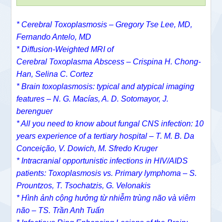
* Cerebral Toxoplasmosis –
Gregory Tse Lee, MD,
Fernando Antelo, MD
*
Diffusion-Weighted MRI of
Cerebral Toxoplasma Abscess –
Crispina H. Chong-
Han
,
Selina C. Cortez
* Brain toxoplasmosis: typical and atypical imaging
features – N. G. Macías, A. D. Sotomayor, J.
berenguer
* All you need to know about fungal CNS infection: 10
years experience of a tertiary hospital – T. M. B. Da
Conceição, V. Dowich, M. Sfredo Kruger
* Intracranial opportunistic infections in HIV/AIDS
patients: Toxoplasmosis vs. Primary lymphoma – S.
Prountzos, T. Tsochatzis, G. Velonakis
* Hình ảnh cộng hưởng từ nhiễm trùng não và viêm
não – TS. Trần Anh Tuấn