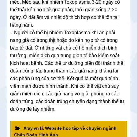
mèo. Mèo sau khi nhiễm Toxoplasma 3-20 ngày có
thể thải kén hợp tử qua phân, thời gian sống 7-20
ngày. Ở đất ẩm và nhiệt độ thích hợp có thể tồn tại
hàng năm.
– Người có thể bị nhiễm Toxoplasma khi ăn phải
nang giả có trong thịt hoặc do kén hợp tử có trong
bào tử đất. Ở những vật chủ có hệ miễn dịch bình
thường, miễn dịch qua trung gian tế bào kiểm soát
kích hoạt bệnh. Các thể tư dưỡng biến đổi thành thể
đoản trùng, tập trung thành các giả nang kháng lại
các phản ứng của cơ thể. Kết quả là một quá trình
viêm mạn được hình thành. Khi cơ thể vật chủ suy
giảm miễn dịch, các giả nang vỡ giải phóng ra các
đoản trùng, các đoản trùng chuyển dạng thành thể tư
dưỡng để lây nhiễm.
Xray.vn là Website học tập về chuyên ngành
Chẩn Đoán Hình Ảnh