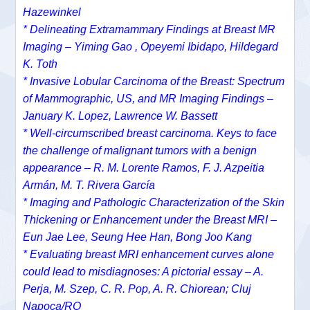
Hazewinkel
*
Delineating Extramammary Findings at Breast MR
Imaging – Yiming Gao , Opeyemi Ibidapo, Hildegard
K. Toth
*
Invasive Lobular Carcinoma of the Breast: Spectrum
of Mammographic, US, and MR Imaging Findings –
January K. Lopez, Lawrence W. Bassett
* Well-circumscribed breast carcinoma. Keys to face
the challenge of malignant tumors with a benign
appearance – R. M. Lorente Ramos, F. J. Azpeitia
Armán, M. T. Rivera García
*
Imaging and Pathologic Characterization of the Skin
Thickening or Enhancement under the Breast MRI –
Eun Jae Lee,
Seung Hee Han,
Bong Joo Kang
* Evaluating breast MRI enhancement curves alone
could lead to misdiagnoses: A pictorial essay – A.
Perja, M. Szep, C. R. Pop, A. R. Chiorean; Cluj
Napoca/RO