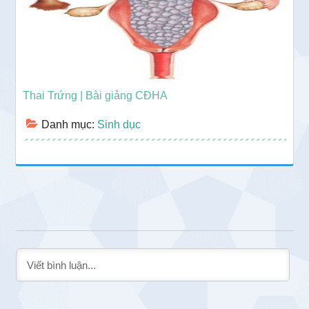
Thai Trứng | Bài giảng CĐHA
Danh mục:
Sinh dục