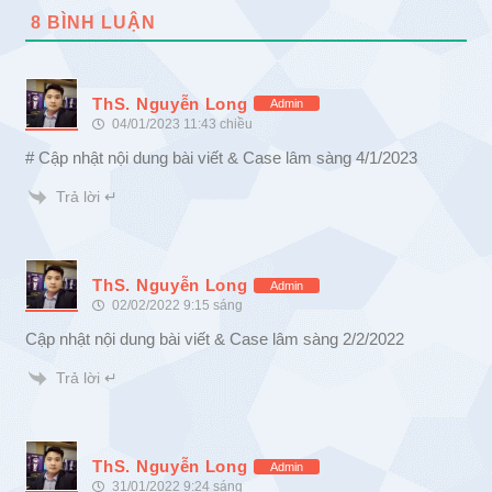
8
BÌNH LUẬN
ThS. Nguyễn Long
Admin
04/01/2023 11:43 chiều
# Cập nhật nội dung bài viết & Case lâm sàng 4/1/2023
Trả lời ↵
ThS. Nguyễn Long
Admin
02/02/2022 9:15 sáng
Cập nhật nội dung bài viết & Case lâm sàng 2/2/2022
Trả lời ↵
ThS. Nguyễn Long
Admin
31/01/2022 9:24 sáng