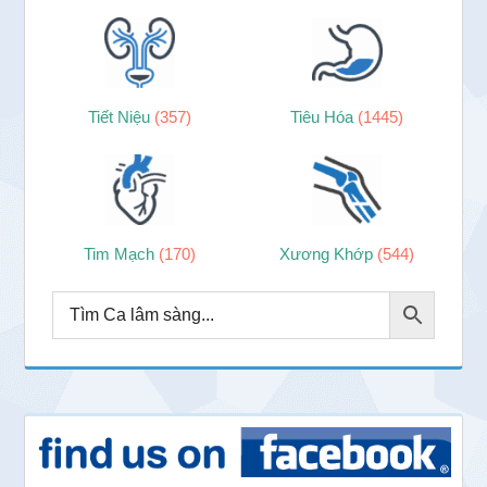
Tiết Niệu
(357)
Tiêu Hóa
(1445)
Tim Mạch
(170)
Xương Khớp
(544)