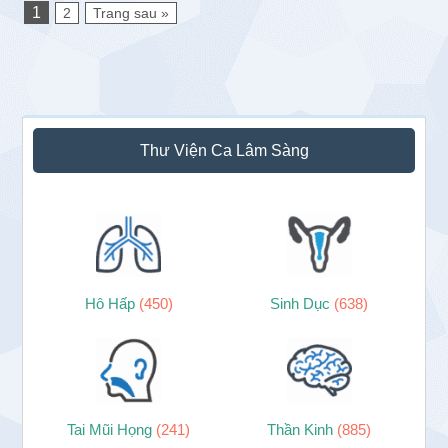
1
2
Trang sau »
Sidebar
Thư Viện Ca Lâm Sàng
chính
Hô Hấp
(450)
Sinh Dục
(638)
Tai Mũi Họng
(241)
Thần Kinh
(885)