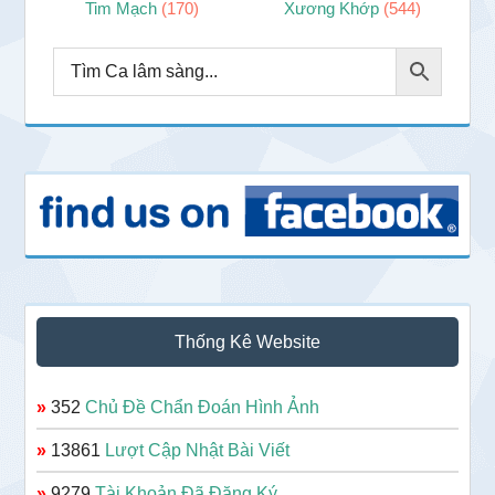
Tim Mạch
(170)
Xương Khớp
(544)
Thống Kê Website
»
352
Chủ Đề Chẩn Đoán Hình Ảnh
»
13861
Lượt Cập Nhật Bài Viết
»
9279
Tài Khoản Đã Đăng Ký