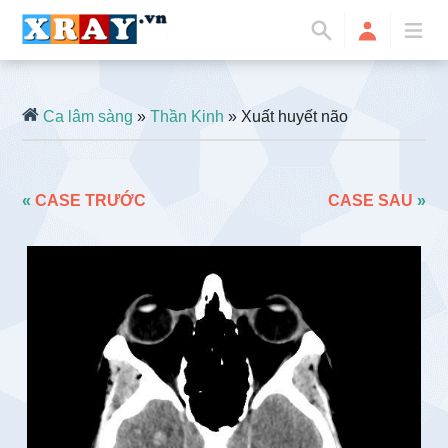
Ca lâm sàng
»
Thần Kinh
» Xuất huyết não
«
CASE TRƯỚC
CASE SAU
»