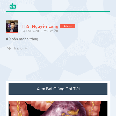
ThS. Nguyễn Long
Admin
05/07/2019 7:58 chiều
# Xoắn manh tràng
Trả lời ↵
Sidebar
Xem Bài Giảng Chi Tiết
chính