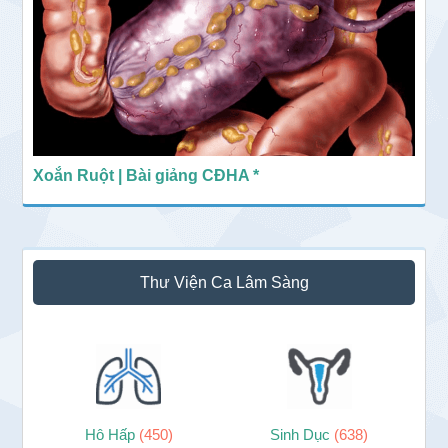
Xoắn Ruột | Bài giảng CĐHA *
Thư Viện Ca Lâm Sàng
Hô Hấp
(450)
Sinh Dục
(638)