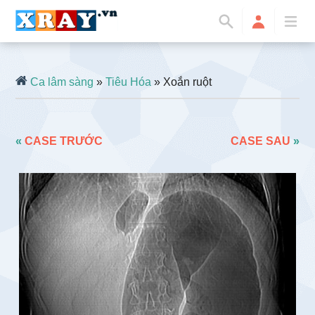
Ca lâm sàng
»
Tiêu Hóa
» Xoắn ruột
«
CASE TRƯỚC
CASE SAU
»