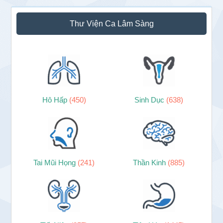
Thư Viện Ca Lâm Sàng
Hô Hấp
(450)
Sinh Dục
(638)
Tai Mũi Họng
(241)
Thần Kinh
(885)