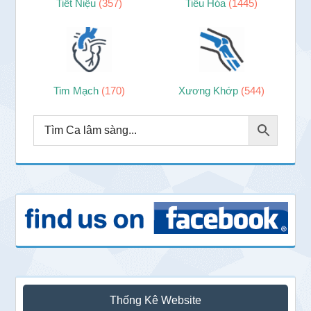
Tiết Niệu
(357)
Tiêu Hóa
(1445)
Tim Mạch
(170)
Xương Khớp
(544)
Thống Kê Website