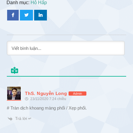
Danh mục:
Hô Hấp
ThS. Nguyễn Long
Admin
23/11/2020 7:24 chiều
# Tràn dịch khoang màng phổi / Xẹp phổi.
Trả lời ↵