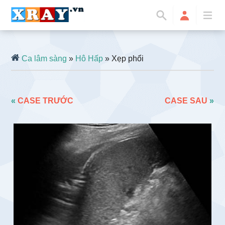
Ca lâm sàng
»
Hô Hấp
» Xẹp phổi
«
CASE TRƯỚC
CASE SAU
»