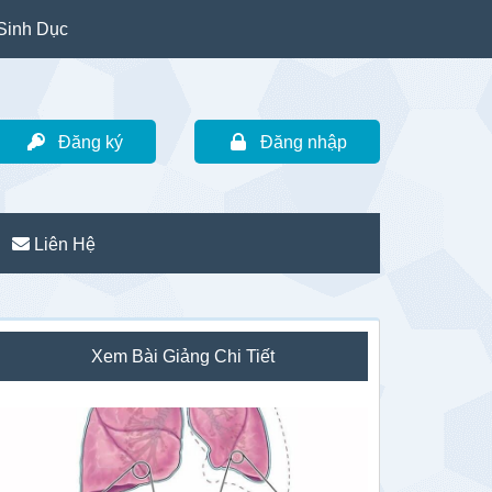
Sinh Dục
Đăng ký
Đăng nhập
Liên Hệ
idebar
Xem Bài Giảng Chi Tiết
hính