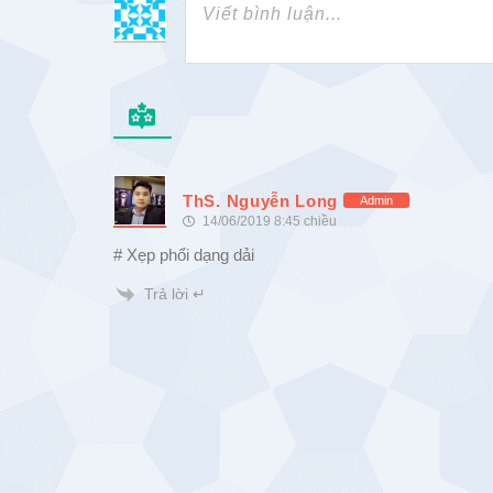
ThS. Nguyễn Long
Admin
14/06/2019 8:45 chiều
# Xẹp phổi dạng dải
Trả lời ↵