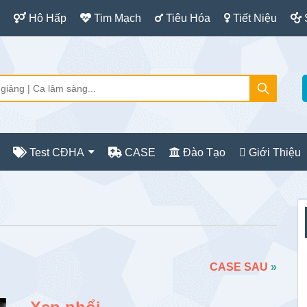
Hô Hấp
Tim Mạch
Tiêu Hóa
Tiết Niệu
Test CĐHA
CASE
Đào Tạo
Giới Thiệu
S
c
CASE SAU
»