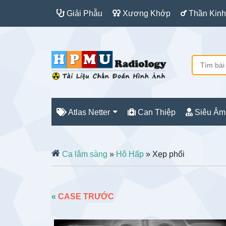
Giải Phẫu
Xương Khớp
Thần Kinh
Atlas Netter
Can Thiệp
Siêu Âm
Ca lâm sàng
»
Hô Hấp
» Xẹp phổi
«
CASE TRƯỚC