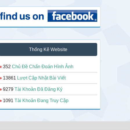
Thống Kê Website
»
352
Chủ Đề Chẩn Đoán Hình Ảnh
»
13861
Lượt Cập Nhật Bài Viết
»
9279
Tài Khoản Đã Đăng Ký
»
1091
Tài Khoản Đang Truy Cập