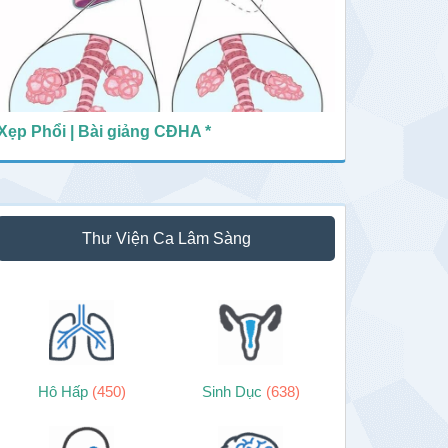
Xẹp Phổi | Bài giảng CĐHA *
Thư Viện Ca Lâm Sàng
Hô Hấp
(450)
Sinh Dục
(638)