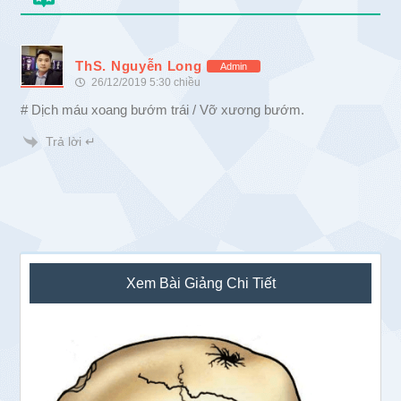
ThS. Nguyễn Long
Admin
26/12/2019 5:30 chiều
# Dịch máu xoang bướm trái / Vỡ xương bướm.
Trả lời ↵
Sidebar
Xem Bài Giảng Chi Tiết
chính