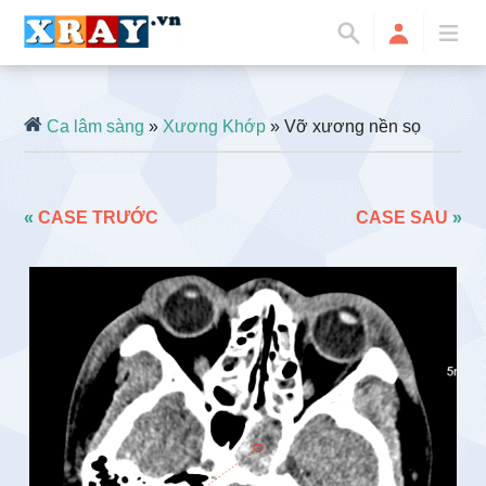
Ca lâm sàng
»
Xương Khớp
» Vỡ xương nền sọ
«
CASE TRƯỚC
CASE SAU
»