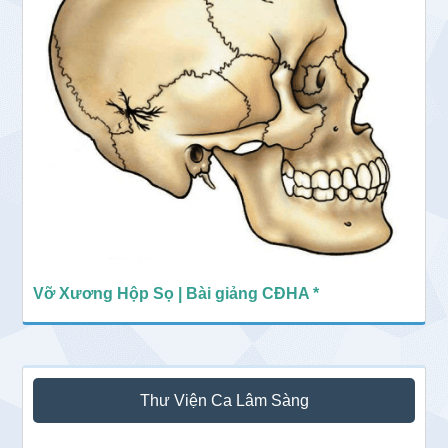
Vỡ Xương Hộp Sọ | Bài giảng CĐHA *
Thư Viện Ca Lâm Sàng