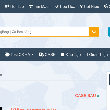
Hô Hấp
Tim Mạch
Tiêu Hóa
Tiết Niệu
Test CĐHA
CASE
Đào Tạo
Giới Thiệu
S
y
c
CASE SAU
»