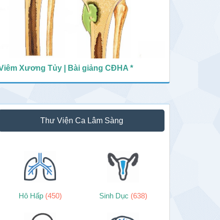
Viêm Xương Tủy | Bài giảng CĐHA *
Thư Viện Ca Lâm Sàng
Hô Hấp
(450)
Sinh Dục
(638)