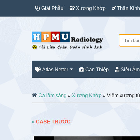
Giải Phẫu
Xương Khớp
Thần Kinh
Atlas Netter
Can Thiệp
Siêu Âm
Ca lâm sàng
»
Xương Khớp
» Viêm xương tủ
«
CASE TRƯỚC