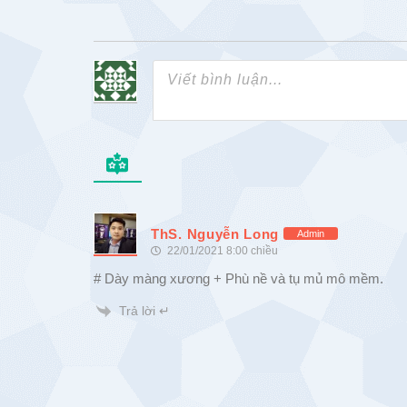
ThS. Nguyễn Long
Admin
22/01/2021 8:00 chiều
# Dày màng xương + Phù nề và tụ mủ mô mềm.
Trả lời ↵