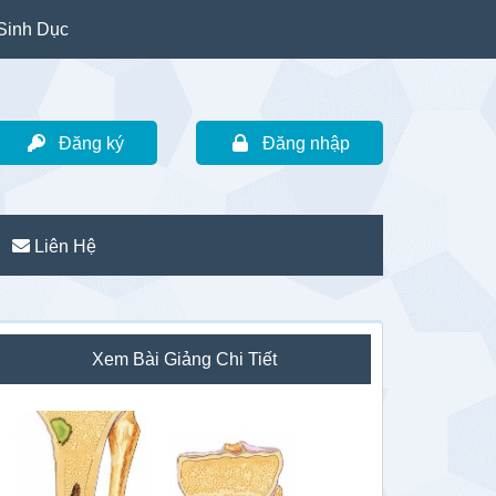
Sinh Dục
Đăng ký
Đăng nhập
Liên Hệ
idebar
Xem Bài Giảng Chi Tiết
hính