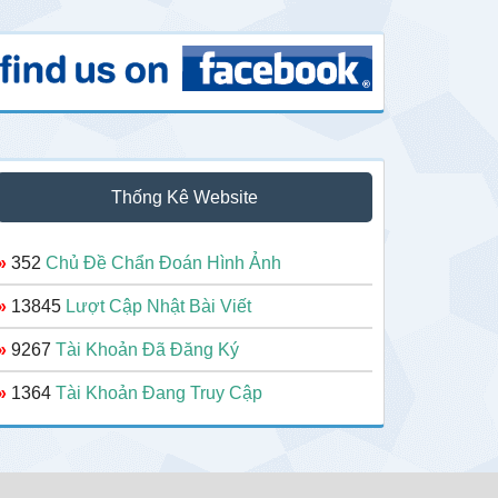
Thống Kê Website
»
352
Chủ Đề Chẩn Đoán Hình Ảnh
»
13845
Lượt Cập Nhật Bài Viết
»
9267
Tài Khoản Đã Đăng Ký
»
1364
Tài Khoản Đang Truy Cập