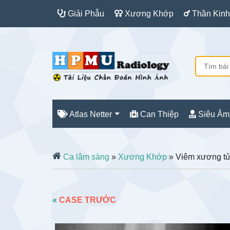
Giải Phẫu
Xương Khớp
Thần Kinh
Atlas Netter
Can Thiệp
Siêu Âm
Ca lâm sàng
»
Xương Khớp
» Viêm xương tủ
«
CASE TRƯỚC