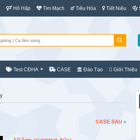
Hô Hấp
Tim Mạch
Tiêu Hóa
Tiết Niệu
Test CĐHA
CASE
Đào Tạo
Giới Thiệu
S
y
c
CASE SAU
»