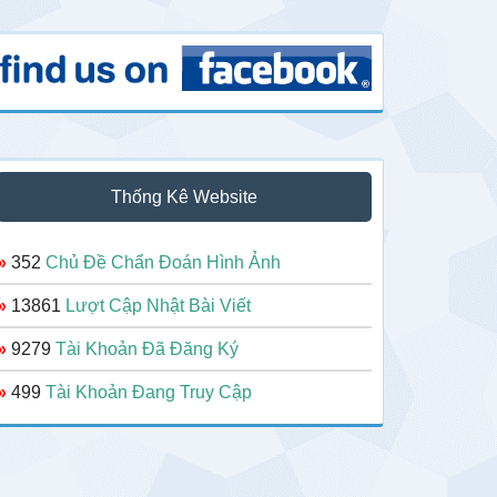
Thống Kê Website
»
352
Chủ Đề Chẩn Đoán Hình Ảnh
»
13861
Lượt Cập Nhật Bài Viết
»
9279
Tài Khoản Đã Đăng Ký
»
499
Tài Khoản Đang Truy Cập