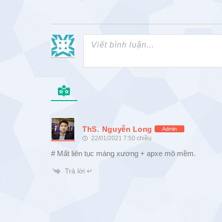
ThS. Nguyễn Long
Admin
22/01/2021 7:50 chiều
# Mất liên tục màng xương + apxe mô mềm.
Trả lời ↵