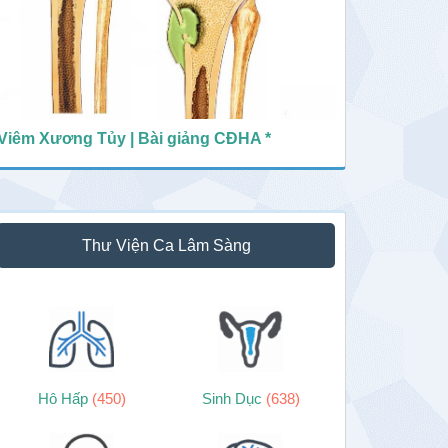
Viêm Xương Tủy | Bài giảng CĐHA *
Thư Viện Ca Lâm Sàng
Hô Hấp
(450)
Sinh Dục
(638)