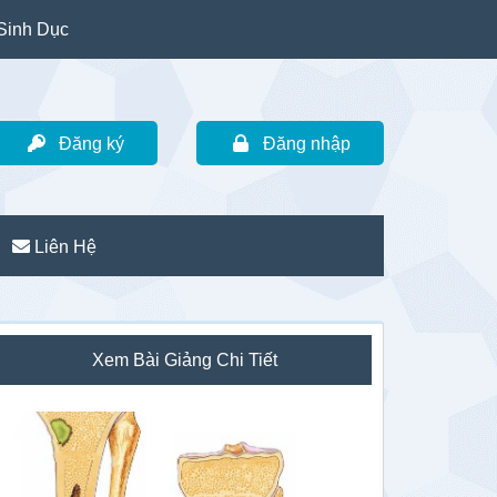
Sinh Dục
Đăng ký
Đăng nhập
Liên Hệ
idebar
Xem Bài Giảng Chi Tiết
hính