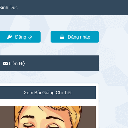
Sinh Dục
Đăng ký
Đăng nhập
Liên Hệ
idebar
Xem Bài Giảng Chi Tiết
hính