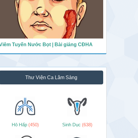
Viêm Tuyến Nước Bọt | Bài giảng CĐHA
Thư Viện Ca Lâm Sàng
Hô Hấp
(450)
Sinh Dục
(638)