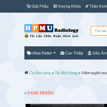
Giải Phẫu
Xương Khớp
Thần Kinh
Atlas Netter
Can Thiệp
Siêu Âm
Ca lâm sàng
»
Tai Mũi Họng
» Viêm tuyến nư
«
CASE TRƯỚC