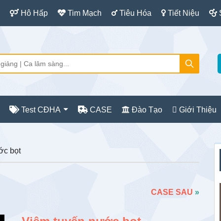
Hô Hấp
Tim Mạch
Tiêu Hóa
Tiết Niệu
Test CĐHA
CASE
Đào Tạo
Giới Thiệu
S
ớc bọt
c
CASE SAU
»