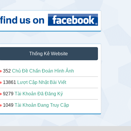
Thống Kê Website
»
352
Chủ Đề Chẩn Đoán Hình Ảnh
»
13861
Lượt Cập Nhật Bài Viết
»
9279
Tài Khoản Đã Đăng Ký
»
1049
Tài Khoản Đang Truy Cập