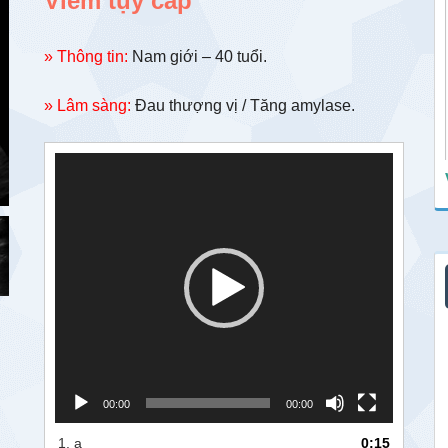
Viêm tụy cấp
» Thông tin:
Nam giới – 40 tuổi.
» Lâm sàng:
Đau thượng vị / Tăng amylase.
Trình
chơi
Video
00:00
00:00
1.
a
0:15