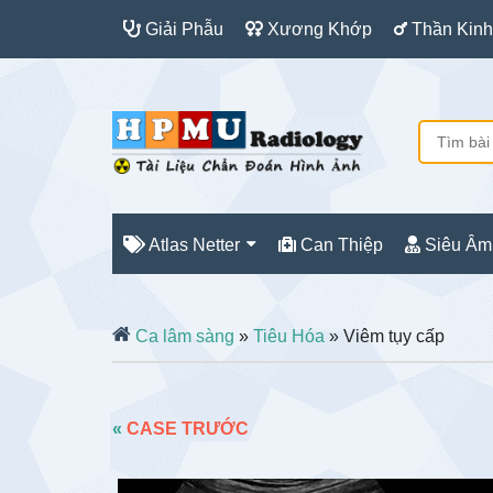
Giải Phẫu
Xương Khớp
Thần Kinh
Atlas Netter
Can Thiệp
Siêu Âm
Ca lâm sàng
»
Tiêu Hóa
» Viêm tụy cấp
«
CASE TRƯỚC