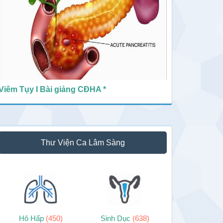
Viêm Tụy I Bài giảng CĐHA *
Thư Viện Ca Lâm Sàng
Hô Hấp
(450)
Sinh Dục
(638)