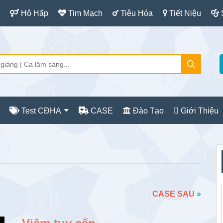
Hô Hấp
Tim Mạch
Tiêu Hóa
Tiết Niệu
Test CĐHA
CASE
Đào Tạo
Giới Thiệu
S
c
CASE SAU
»