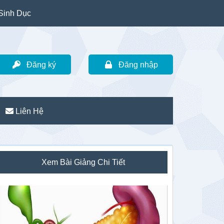
Sinh Dục
Đăng ký
Đăng nhập
Liên Hệ
idebar
Xem Bài Giảng Chi Tiết
hính