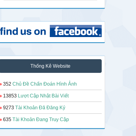
Thống Kê Website
»
352
Chủ Đề Chẩn Đoán Hình Ảnh
»
13853
Lượt Cập Nhật Bài Viết
»
9273
Tài Khoản Đã Đăng Ký
»
635
Tài Khoản Đang Truy Cập