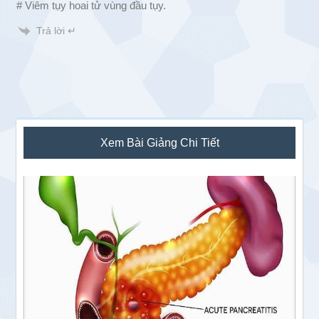
# Viêm tụy hoai tử vùng đầu tụy.
Trả lời ↵
Sidebar
Xem Bài Giảng Chi Tiết
chính