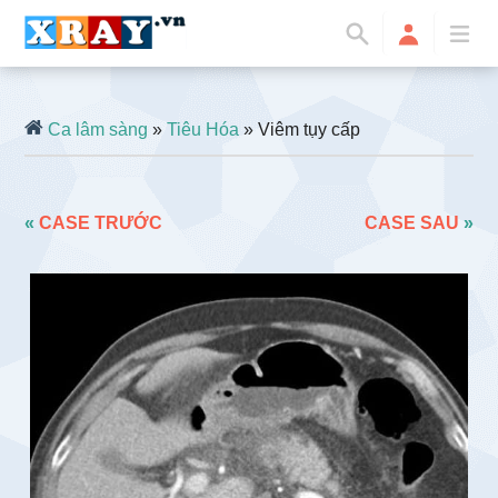
Ca lâm sàng
»
Tiêu Hóa
» Viêm tụy cấp
«
CASE TRƯỚC
CASE SAU
»