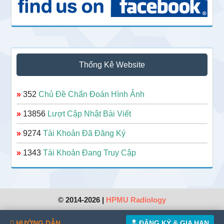
Thống Kê Website
»
352
Chủ Đề Chẩn Đoán Hình Ảnh
»
13856
Lượt Cập Nhật Bài Viết
»
9274
Tài Khoản Đã Đăng Ký
»
1343
Tài Khoản Đang Truy Cập
© 2014-2026 |
HPMU Radiology
HƯỚNG DẪN
ĐĂNG KÝ & GIA HẠN