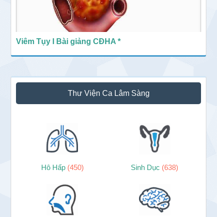
Viêm Tụy I Bài giảng CĐHA *
Thư Viện Ca Lâm Sàng
Hô Hấp
(450)
Sinh Dục
(638)