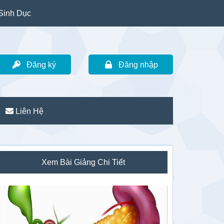
Sinh Dục
Đăng ký
Đăng nhập
Liên Hệ
idebar
Xem Bài Giảng Chi Tiết
hính