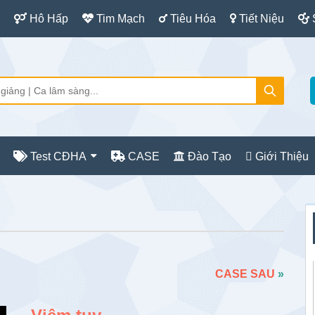
Hô Hấp
Tim Mạch
Tiêu Hóa
Tiết Niệu
Test CĐHA
CASE
Đào Tạo
Giới Thiệu
S
c
CASE SAU
»