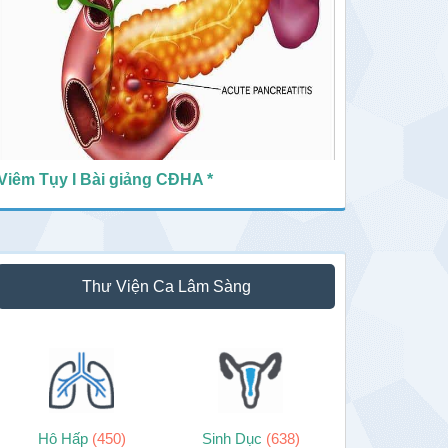
Viêm Tụy I Bài giảng CĐHA *
Thư Viện Ca Lâm Sàng
Hô Hấp
(450)
Sinh Dục
(638)