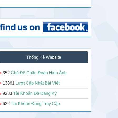
Thống Kê Website
»
352
Chủ Đề Chẩn Đoán Hình Ảnh
»
13861
Lượt Cập Nhật Bài Viết
»
9283
Tài Khoản Đã Đăng Ký
»
622
Tài Khoản Đang Truy Cập