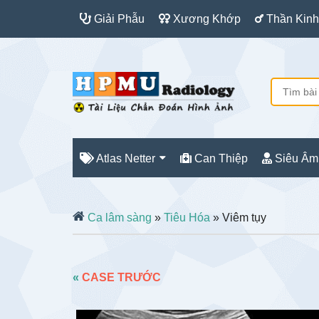
Giải Phẫu
Xương Khớp
Thần Kinh
Atlas Netter
Can Thiệp
Siêu Âm
Ca lâm sàng
»
Tiêu Hóa
» Viêm tụy
«
CASE TRƯỚC