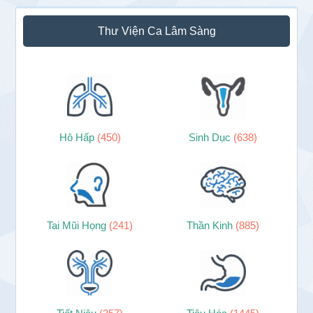
Thư Viện Ca Lâm Sàng
Hô Hấp
(450)
Sinh Dục
(638)
Tai Mũi Họng
(241)
Thần Kinh
(885)