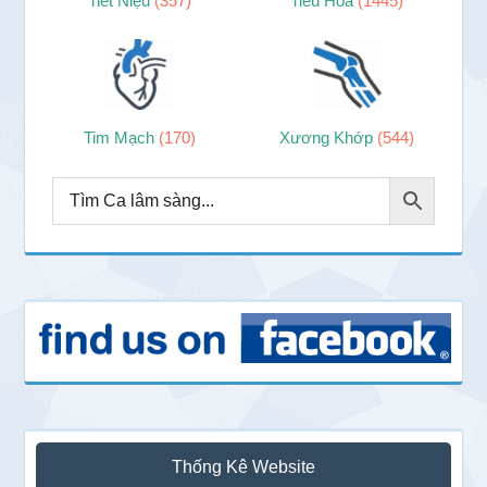
Tiết Niệu
(357)
Tiêu Hóa
(1445)
Tim Mạch
(170)
Xương Khớp
(544)
Thống Kê Website