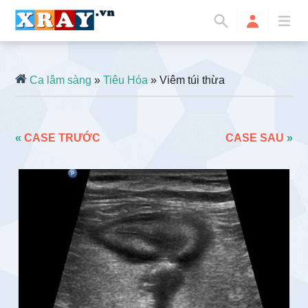
Ca lâm sàng
»
Tiêu Hóa
» Viêm túi thừa
«
CASE TRƯỚC
CASE SAU
»