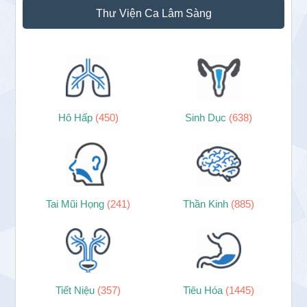
Thư Viện Ca Lâm Sàng
Hô Hấp
(450)
Sinh Dục
(638)
Tai Mũi Họng
(241)
Thần Kinh
(885)
Tiết Niệu
(357)
Tiêu Hóa
(1445)