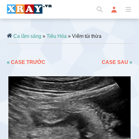
Ca lâm sàng
»
Tiêu Hóa
» Viêm túi thừa
«
CASE TRƯỚC
CASE SAU
»