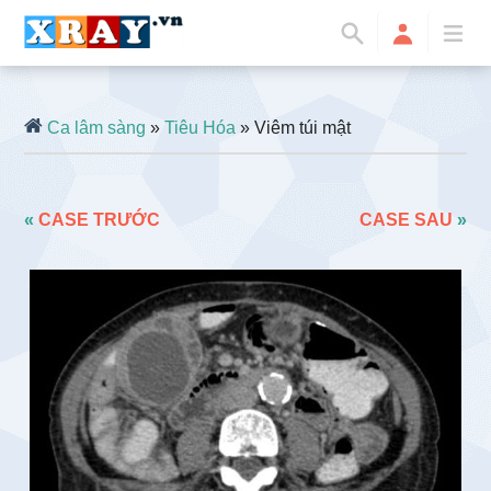
Ca lâm sàng
»
Tiêu Hóa
» Viêm túi mật
«
CASE TRƯỚC
CASE SAU
»