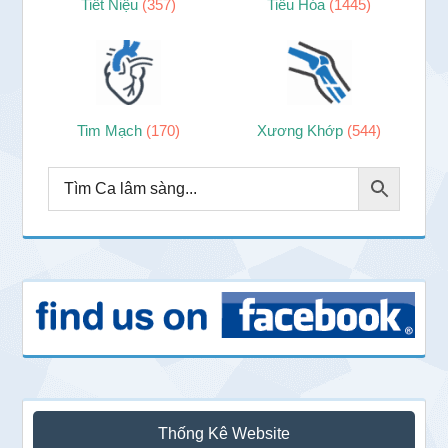
Tiết Niệu
(357)
Tiêu Hóa
(1445)
Tim Mạch
(170)
Xương Khớp
(544)
Thống Kê Website