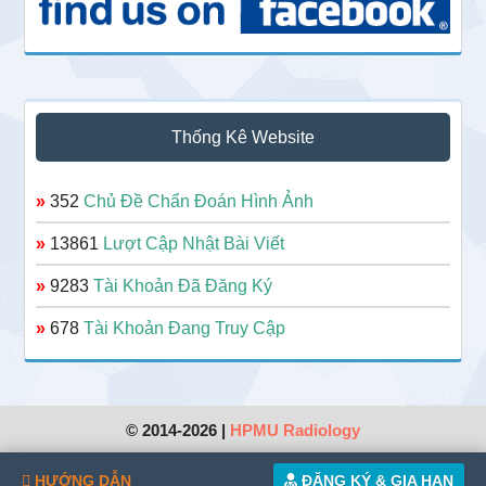
Thống Kê Website
»
352
Chủ Đề Chẩn Đoán Hình Ảnh
»
13861
Lượt Cập Nhật Bài Viết
»
9283
Tài Khoản Đã Đăng Ký
»
678
Tài Khoản Đang Truy Cập
© 2014-2026 |
HPMU Radiology
HƯỚNG DẪN
ĐĂNG KÝ & GIA HẠN