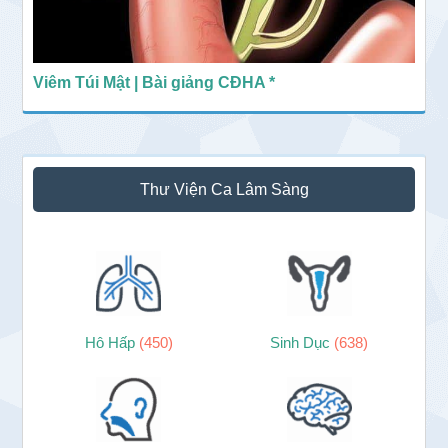
Viêm Túi Mật | Bài giảng CĐHA *
Thư Viện Ca Lâm Sàng
Hô Hấp
(450)
Sinh Dục
(638)