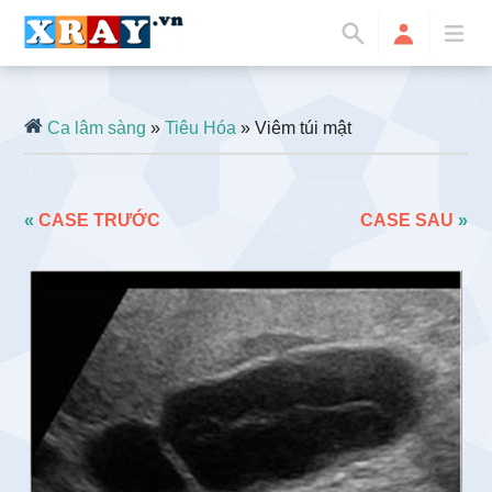
Ca lâm sàng
»
Tiêu Hóa
» Viêm túi mật
«
CASE TRƯỚC
CASE SAU
»