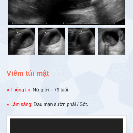
Viêm túi mật
» Thông tin:
Nữ giới – 79 tuổi.
» Lâm sàng:
Đau mạn sườn phải / Sốt.
Trình
chơi