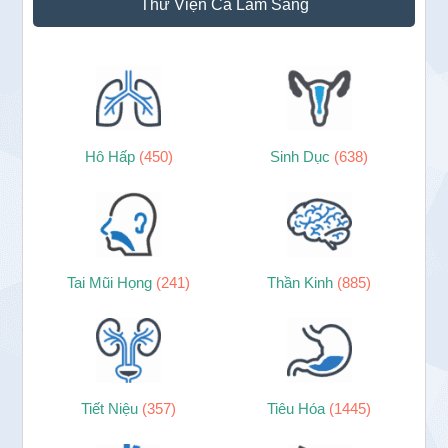
Thư Viện Ca Lâm Sàng
Hô Hấp
(450)
Sinh Dục
(638)
Tai Mũi Họng
(241)
Thần Kinh
(885)
Tiết Niệu
(357)
Tiêu Hóa
(1445)