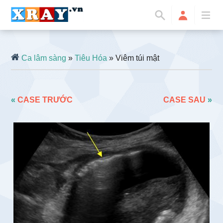
Ca lâm sàng
»
Tiêu Hóa
» Viêm túi mật
«
CASE TRƯỚC
CASE SAU
»