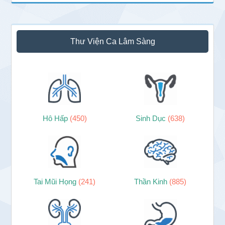
Thư Viện Ca Lâm Sàng
Hô Hấp
(450)
Sinh Dục
(638)
Tai Mũi Họng
(241)
Thần Kinh
(885)