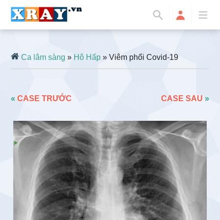
Ca lâm sàng
»
Hô Hấp
» Viêm phổi Covid-19
«
CASE TRƯỚC
CASE SAU
»