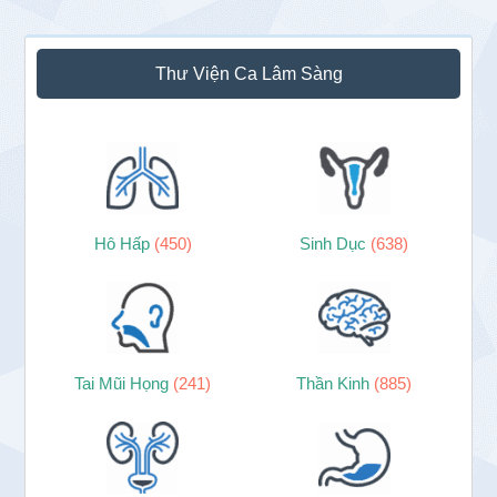
Thư Viện Ca Lâm Sàng
Hô Hấp
(450)
Sinh Dục
(638)
Tai Mũi Họng
(241)
Thần Kinh
(885)