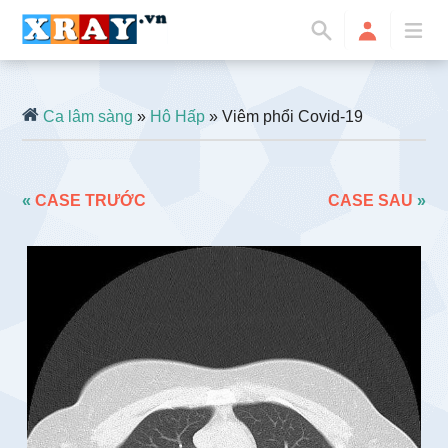
Ca lâm sàng
»
Hô Hấp
» Viêm phổi Covid-19
«
CASE TRƯỚC
CASE SAU
»