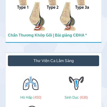
Chấn Thương Khớp Gối | Bài giảng CĐHA *
Thư Viện Ca Lâm Sàng
Hô Hấp
(450)
Sinh Dục
(638)