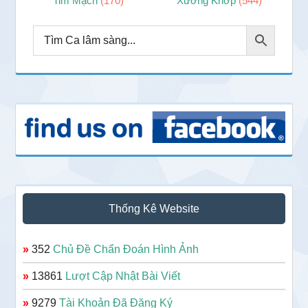
Tim Mạch
(170)
Xương Khớp
(544)
Thống Kê Website
»
352
Chủ Đề Chẩn Đoán Hình Ảnh
»
13861
Lượt Cập Nhật Bài Viết
»
9279
Tài Khoản Đã Đăng Ký