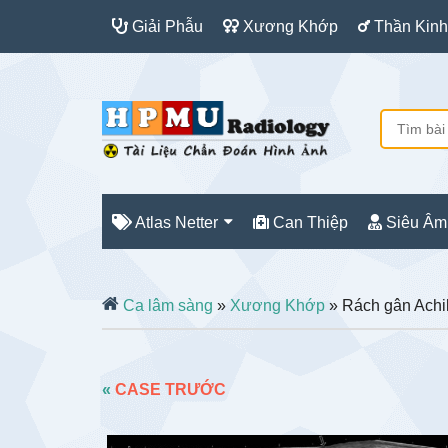
Giải Phẫu
Xương Khớp
Thần Kinh
Atlas Netter
Can Thiệp
Siêu Âm
Ca lâm sàng
»
Xương Khớp
» Rách gân Achil
«
CASE TRƯỚC