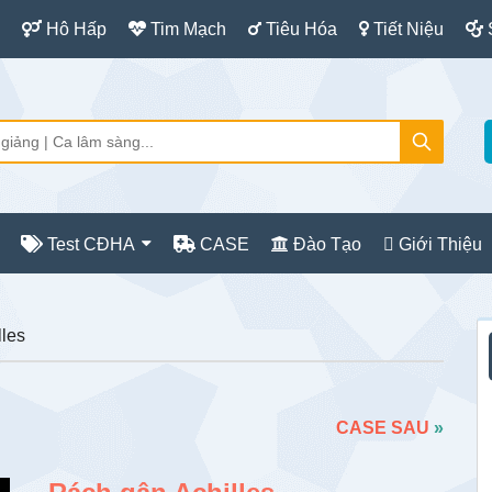
Hô Hấp
Tim Mạch
Tiêu Hóa
Tiết Niệu
Test CĐHA
CASE
Đào Tạo
Giới Thiệu
S
les
c
CASE SAU
»