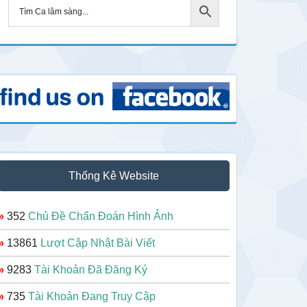
Thống Kê Website
»
352
Chủ Đề Chẩn Đoán Hình Ảnh
»
13861
Lượt Cập Nhật Bài Viết
»
9283
Tài Khoản Đã Đăng Ký
»
735
Tài Khoản Đang Truy Cập