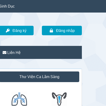
Sinh Dục
Đăng ký
Đăng nhập
Liên Hệ
idebar
Thư Viện Ca Lâm Sàng
hính