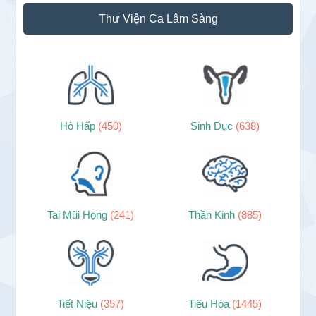
Thư Viện Ca Lâm Sàng
Hô Hấp
(450)
Sinh Dục
(638)
Tai Mũi Họng
(241)
Thần Kinh
(885)
Tiết Niệu
(357)
Tiêu Hóa
(1445)