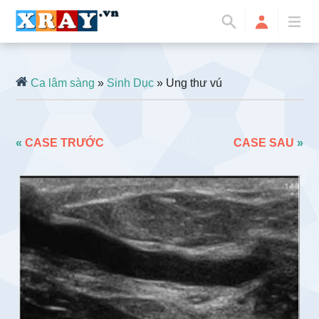
Ca lâm sàng
»
Sinh Dục
» Ung thư vú
«
CASE TRƯỚC
CASE SAU
»