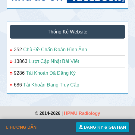
Thống Kê Website
»
352
Chủ Đề Chẩn Đoán Hình Ảnh
»
13863
Lượt Cập Nhật Bài Viết
»
9286
Tài Khoản Đã Đăng Ký
»
686
Tài Khoản Đang Truy Cập
© 2014-2026 |
HPMU Radiology
HƯỚNG DẪN
ĐĂNG KÝ & GIA HẠN