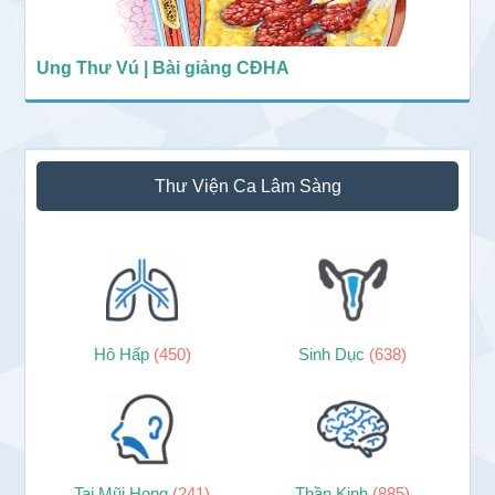
Ung Thư Vú | Bài giảng CĐHA
Thư Viện Ca Lâm Sàng
Hô Hấp
(450)
Sinh Dục
(638)
Tai Mũi Họng
(241)
Thần Kinh
(885)