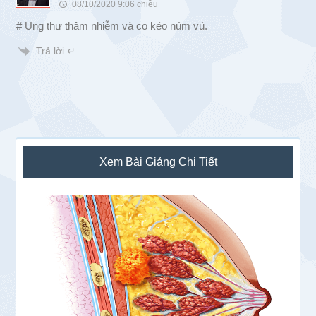
08/10/2020 9:06 chiều
# Ung thư thâm nhiễm và co kéo núm vú.
Trả lời ↵
Sidebar
Xem Bài Giảng Chi Tiết
chính