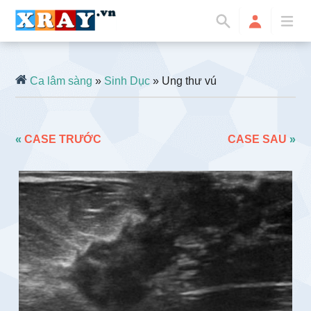
Ca lâm sàng
»
Sinh Dục
» Ung thư vú
«
CASE TRƯỚC
CASE SAU
»