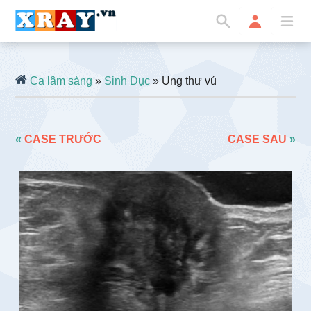
Ca lâm sàng
»
Sinh Dục
» Ung thư vú
«
CASE TRƯỚC
CASE SAU
»