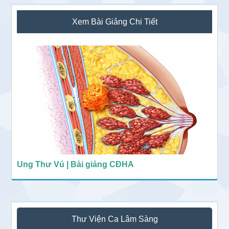
Sidebar
Xem Bài Giảng Chi Tiết
chính
Ung Thư Vú | Bài giảng CĐHA
Thư Viện Ca Lâm Sàng