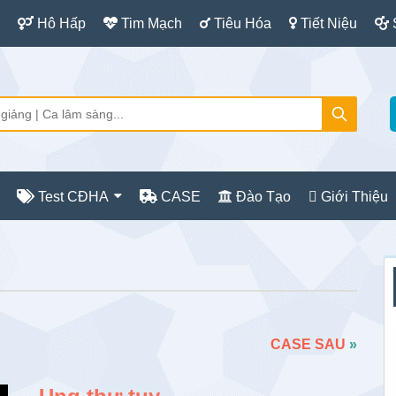
Hô Hấp
Tim Mạch
Tiêu Hóa
Tiết Niệu
Test CĐHA
CASE
Đào Tạo
Giới Thiệu
S
c
CASE SAU
»