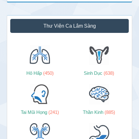
Thư Viện Ca Lâm Sàng
Hô Hấp
(450)
Sinh Dục
(638)
Tai Mũi Họng
(241)
Thần Kinh
(885)