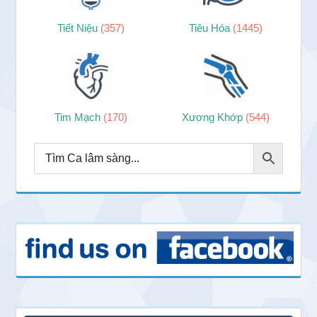
Tiết Niệu
(357)
Tiêu Hóa
(1445)
Tim Mạch
(170)
Xương Khớp
(544)