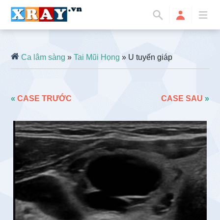
Ca lâm sàng
»
Tai Mũi Họng
» U tuyến giáp
«
CASE TRƯỚC
CASE SAU
»