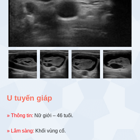
U tuyến giáp
» Thông tin:
Nữ giới – 46 tuổi.
» Lâm sàng:
Khối vùng cổ.