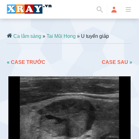
Ca lâm sàng
»
Tai Mũi Họng
» U tuyến giáp
«
CASE TRƯỚC
CASE SAU
»