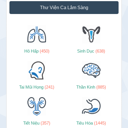
Thư Viện Ca Lâm Sàng
Hô Hấp
(450)
Sinh Dục
(638)
Tai Mũi Họng
(241)
Thần Kinh
(885)
Tiết Niệu
(357)
Tiêu Hóa
(1445)