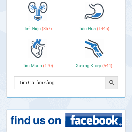
Tiết Niệu
(357)
Tiêu Hóa
(1445)
Tim Mạch
(170)
Xương Khớp
(544)