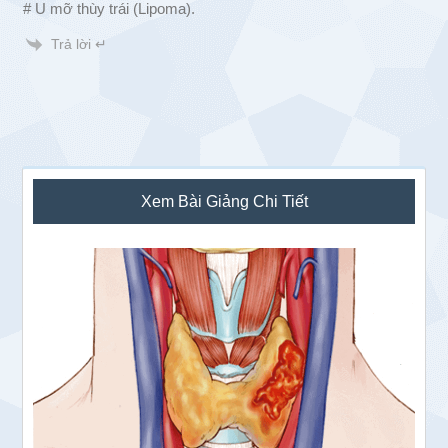
# U mỡ thùy trái (Lipoma).
Trả lời ↵
Sidebar
Xem Bài Giảng Chi Tiết
chính