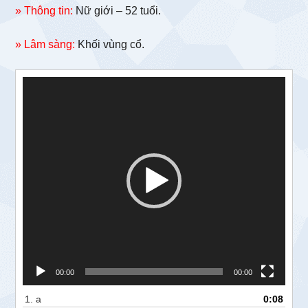
» Thông tin:
Nữ giới – 52 tuổi.
» Lâm sàng:
Khối vùng cổ.
Trình
chơi
Video
00:00
00:00
1.
a
0:08