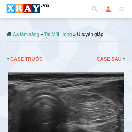
Ca lâm sàng
»
Tai Mũi Họng
» U tuyến giáp
«
CASE TRƯỚC
CASE SAU
»