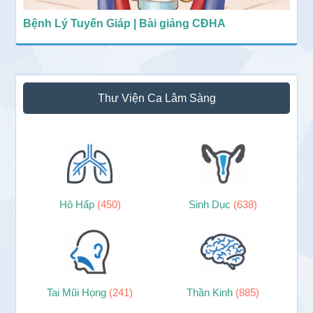
Bệnh Lý Tuyến Giáp | Bài giảng CĐHA
Thư Viện Ca Lâm Sàng
Hô Hấp
(450)
Sinh Dục
(638)
Tai Mũi Họng
(241)
Thần Kinh
(885)