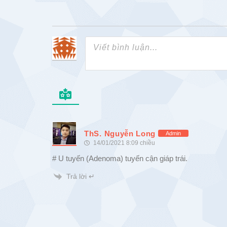
ThS. Nguyễn Long
Admin
14/01/2021 8:09 chiều
# U tuyến (Adenoma) tuyến cận giáp trái.
Trả lời ↵