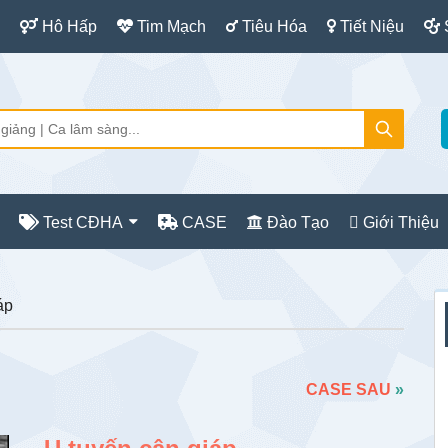
Hô Hấp
Tim Mạch
Tiêu Hóa
Tiết Niệu
Test CĐHA
CASE
Đào Tạo
Giới Thiệu
S
áp
c
CASE SAU
»