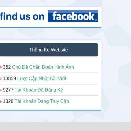
Thống Kê Website
»
352
Chủ Đề Chẩn Đoán Hình Ảnh
»
13859
Lượt Cập Nhật Bài Viết
»
9277
Tài Khoản Đã Đăng Ký
»
1328
Tài Khoản Đang Truy Cập