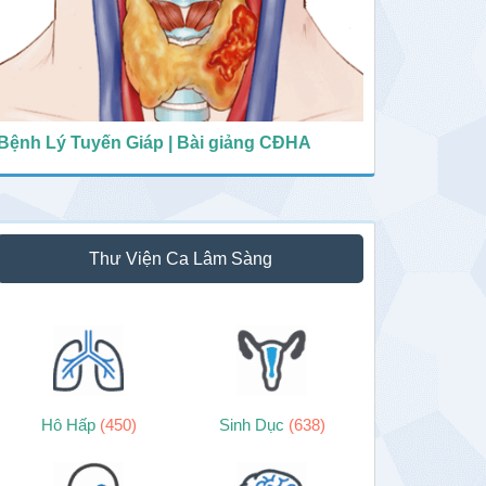
Bệnh Lý Tuyến Giáp | Bài giảng CĐHA
Thư Viện Ca Lâm Sàng
Hô Hấp
(450)
Sinh Dục
(638)