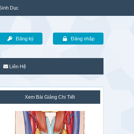
Sinh Dục
Đăng ký
Đăng nhập
Liên Hệ
idebar
Xem Bài Giảng Chi Tiết
hính