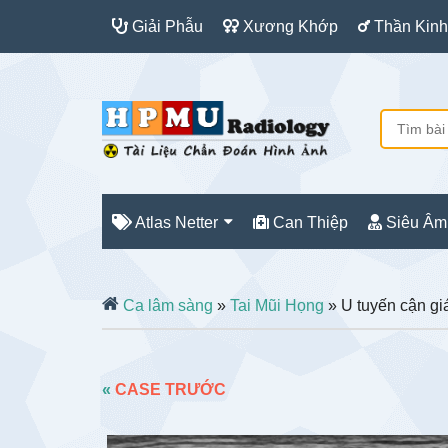
Giải Phẫu
Xương Khớp
Thần Kinh
Atlas Netter
Can Thiệp
Siêu Âm
Ca lâm sàng
»
Tai Mũi Họng
» U tuyến cận gi
«
CASE TRƯỚC