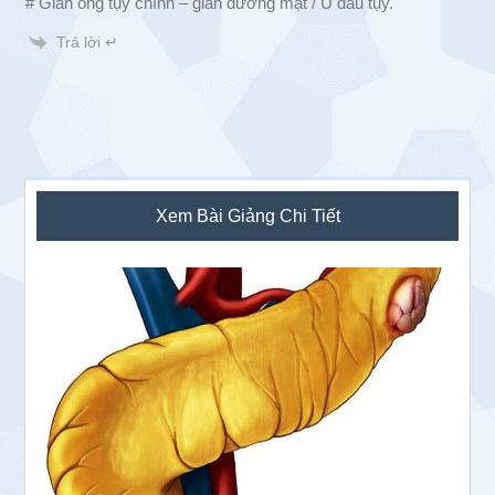
# Giãn ống tụy chính – giãn đường mật / U đầu tụy.
Trả lời ↵
Sidebar
Xem Bài Giảng Chi Tiết
chính