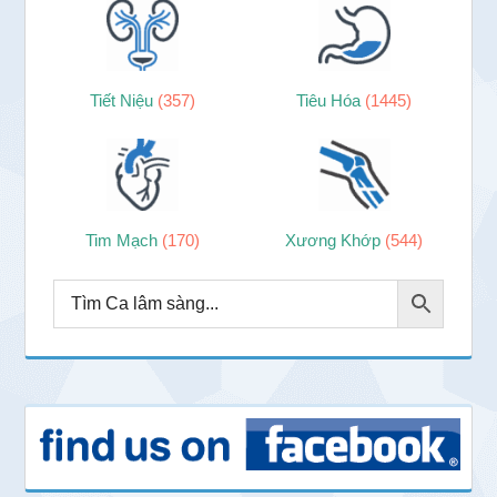
Tiết Niệu
(357)
Tiêu Hóa
(1445)
Tim Mạch
(170)
Xương Khớp
(544)