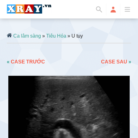
Ca lâm sàng
»
Tiêu Hóa
» U tụy
«
CASE TRƯỚC
CASE SAU
»