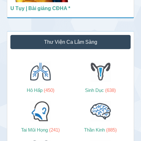
U Tụy | Bài giảng CĐHA *
Thư Viện Ca Lâm Sàng
Hô Hấp
(450)
Sinh Dục
(638)
Tai Mũi Họng
(241)
Thần Kinh
(885)