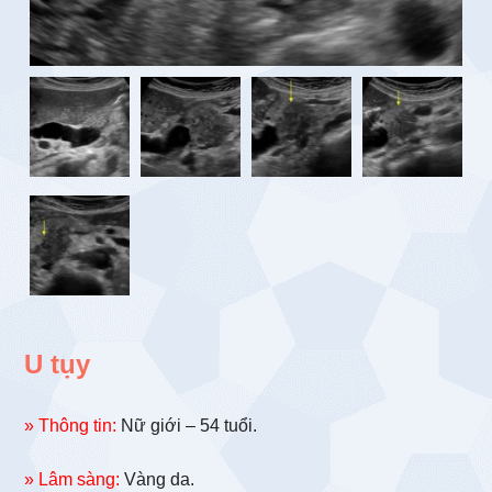
U tụy
» Thông tin:
Nữ giới – 54 tuổi.
» Lâm sàng:
Vàng da.