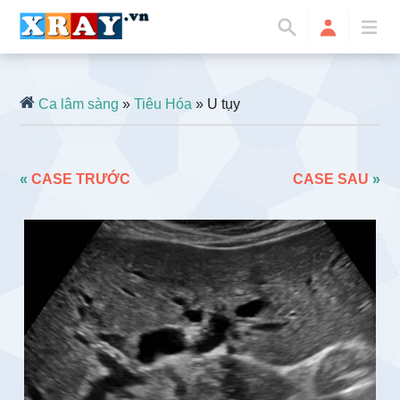
Ca lâm sàng
»
Tiêu Hóa
» U tụy
«
CASE TRƯỚC
CASE SAU
»