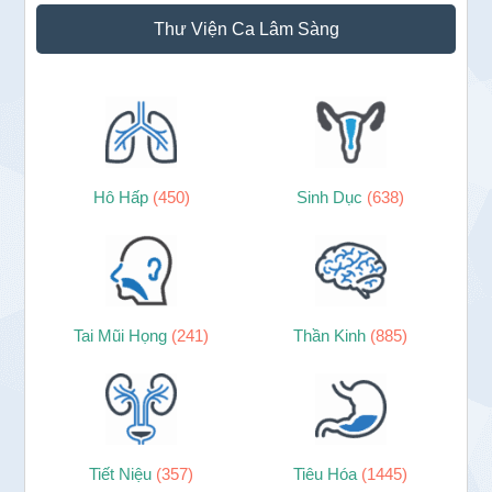
Thư Viện Ca Lâm Sàng
Hô Hấp
(450)
Sinh Dục
(638)
Tai Mũi Họng
(241)
Thần Kinh
(885)
Tiết Niệu
(357)
Tiêu Hóa
(1445)