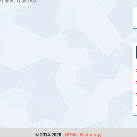
 chính / U đầu tụy.
© 2014-2026 |
HPMU Radiology