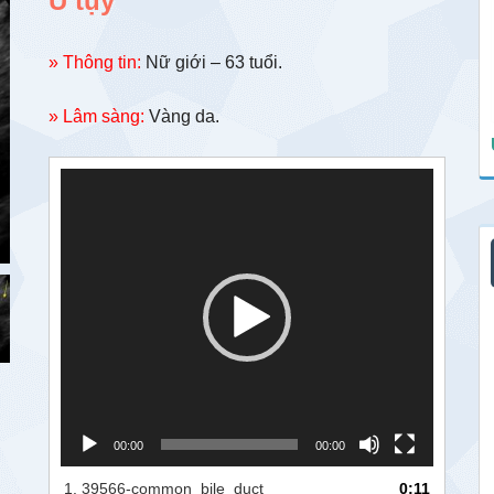
U tụy
» Thông tin:
Nữ giới – 63 tuổi.
» Lâm sàng:
Vàng da.
Trình
chơi
Video
00:00
00:00
1.
39566-common_bile_duct
0:11