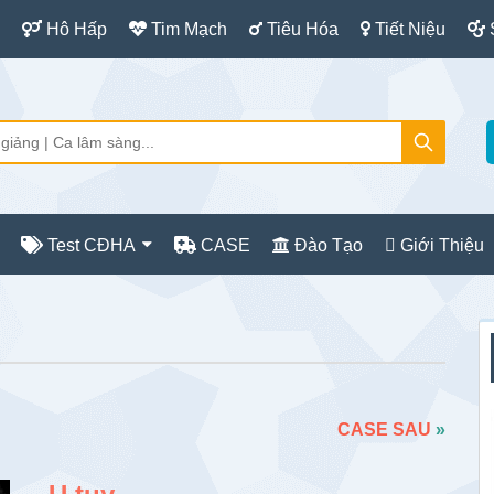
Hô Hấp
Tim Mạch
Tiêu Hóa
Tiết Niệu
Test CĐHA
CASE
Đào Tạo
Giới Thiệu
S
c
CASE SAU
»