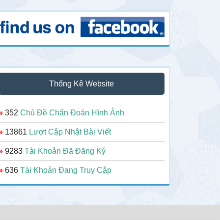
Thống Kê Website
»
352
Chủ Đề Chẩn Đoán Hình Ảnh
»
13861
Lượt Cập Nhật Bài Viết
»
9283
Tài Khoản Đã Đăng Ký
»
636
Tài Khoản Đang Truy Cập