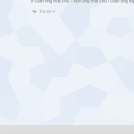
# Giãn ống mật chủ – bùn ống mật chủ / Giãn ống tụy
Trả lời ↵