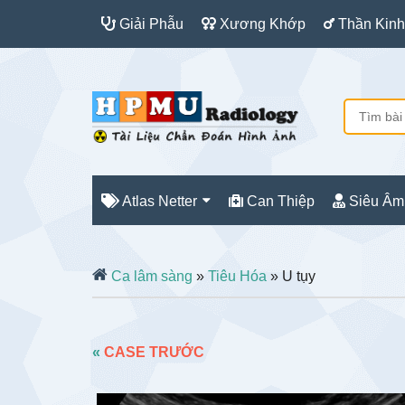
Giải Phẫu
Xương Khớp
Thần Kinh
Atlas Netter
Can Thiệp
Siêu Âm
Ca lâm sàng
»
Tiêu Hóa
» U tụy
«
CASE TRƯỚC