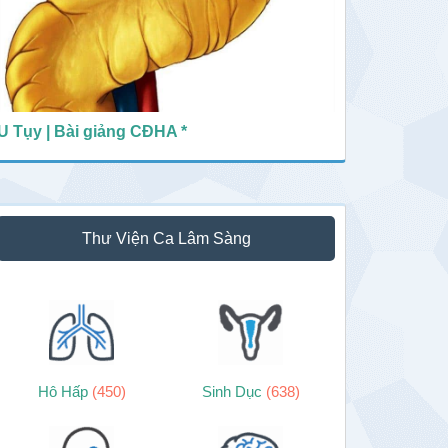
U Tụy | Bài giảng CĐHA *
Thư Viện Ca Lâm Sàng
Hô Hấp
(450)
Sinh Dục
(638)