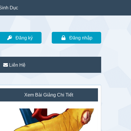
Sinh Dục
Đăng ký
Đăng nhập
Liên Hệ
idebar
Xem Bài Giảng Chi Tiết
hính