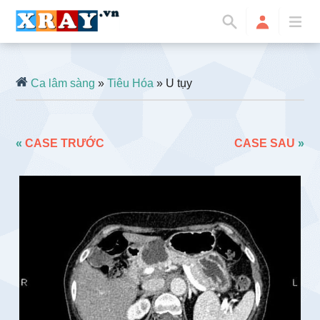
Ca lâm sàng
»
Tiêu Hóa
» U tụy
«
CASE TRƯỚC
CASE SAU
»