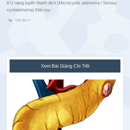
# U nang tuyến thanh dịch (Microcystic adenoma / Serous
cystadenoma) thân tụy..
Trả lời ↵
Sidebar
Xem Bài Giảng Chi Tiết
chính