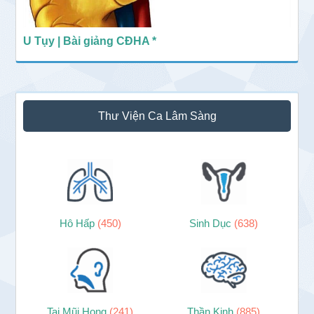
U Tụy | Bài giảng CĐHA *
Thư Viện Ca Lâm Sàng
Hô Hấp
(450)
Sinh Dục
(638)
Tai Mũi Họng
(241)
Thần Kinh
(885)