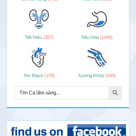
Tiết Niệu
(357)
Tiêu Hóa
(1445)
Tim Mạch
(170)
Xương Khớp
(544)