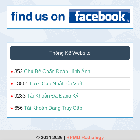
Thống Kê Website
»
352
Chủ Đề Chẩn Đoán Hình Ảnh
»
13861
Lượt Cập Nhật Bài Viết
»
9283
Tài Khoản Đã Đăng Ký
»
656
Tài Khoản Đang Truy Cập
© 2014-2026 |
HPMU Radiology