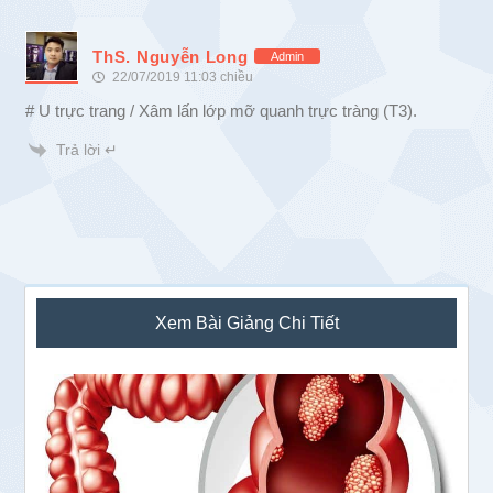
ThS. Nguyễn Long
Admin
22/07/2019 11:03 chiều
# U trực trang / Xâm lấn lớp mỡ quanh trực tràng (T3).
Trả lời ↵
Sidebar
Xem Bài Giảng Chi Tiết
chính