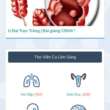
U Đại Trực Tràng | Bài giảng CĐHA *
Thư Viện Ca Lâm Sàng
Hô Hấp
(450)
Sinh Dục
(638)