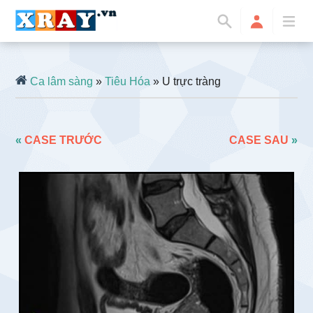
Ca lâm sàng
»
Tiêu Hóa
» U trực tràng
«
CASE TRƯỚC
CASE SAU
»