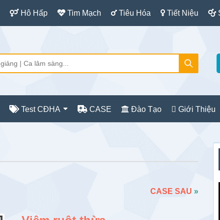
Hô Hấp
Tim Mạch
Tiêu Hóa
Tiết Niệu
Test CĐHA
CASE
Đào Tạo
Giới Thiệu
S
c
CASE SAU
»