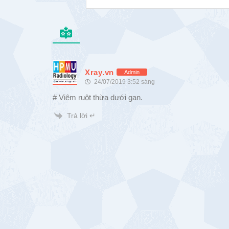
Xray.vn
Admin
24/07/2019 3:52 sáng
# Viêm ruột thừa dưới gan.
Trả lời ↵