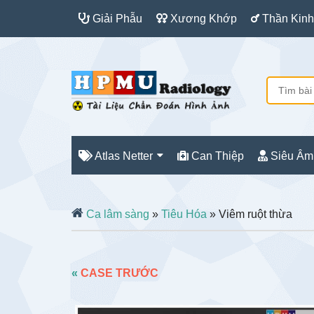
Giải Phẫu
Xương Khớp
Thần Kinh
Atlas Netter
Can Thiệp
Siêu Âm
Ca lâm sàng
»
Tiêu Hóa
» Viêm ruột thừa
«
CASE TRƯỚC