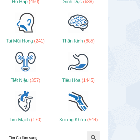
Hô Hấp
(450)
Sinh Dục
(638)
Tai Mũi Họng
(241)
Thần Kinh
(885)
Tiết Niệu
(357)
Tiêu Hóa
(1445)
Tim Mạch
(170)
Xương Khớp
(544)