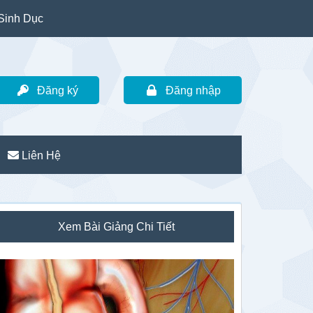
Sinh Dục
Đăng ký
Đăng nhập
Liên Hệ
idebar
Xem Bài Giảng Chi Tiết
hính