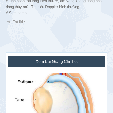
# Tinh hoàn trái tăng kích thước, âm vang không đồng nhất,
dạng thùy múi. Tín hiệu Doppler bình thường.
# Seminoma
Trả lời ↵
Sidebar
Xem Bài Giảng Chi Tiết
chính