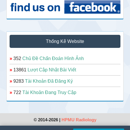
Thống Kê Website
»
352
Chủ Đề Chẩn Đoán Hình Ảnh
»
13861
Lượt Cập Nhật Bài Viết
»
9283
Tài Khoản Đã Đăng Ký
»
722
Tài Khoản Đang Truy Cập
© 2014-2026 |
HPMU Radiology