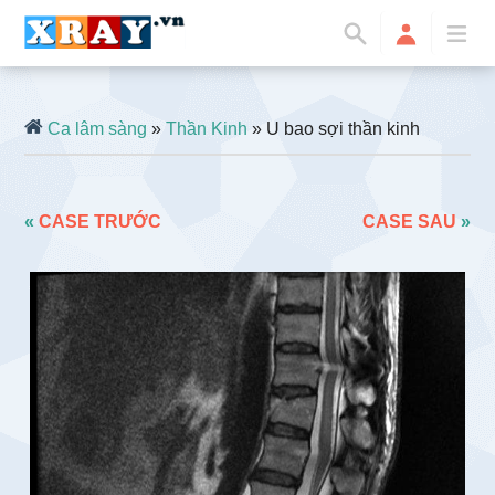
Ca lâm sàng
»
Thần Kinh
» U bao sợi thần kinh
«
CASE TRƯỚC
CASE SAU
»