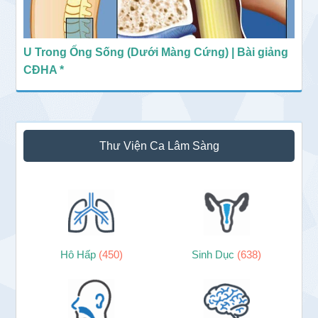
U Trong Ống Sống (Dưới Màng Cứng) | Bài giảng
CĐHA *
Thư Viện Ca Lâm Sàng
Hô Hấp
(450)
Sinh Dục
(638)