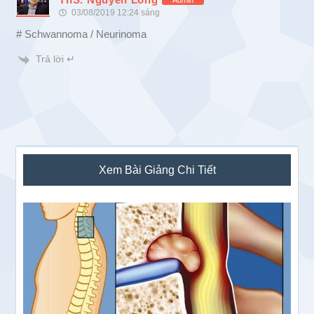
03/08/2019 12:24 sáng
# Schwannoma / Neurinoma
Trả lời ↵
Sidebar
Xem Bài Giảng Chi Tiết
chính