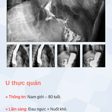
U thực quản
» Thông tin:
Nam giới – 80 tuổi.
» Lâm sàng:
Đau ngực + Nuốt khó.