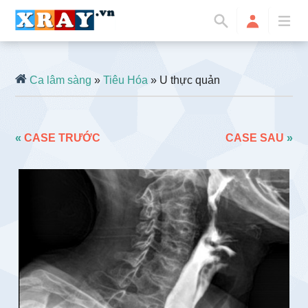
Ca lâm sàng
»
Tiêu Hóa
» U thực quản
«
CASE TRƯỚC
CASE SAU
»