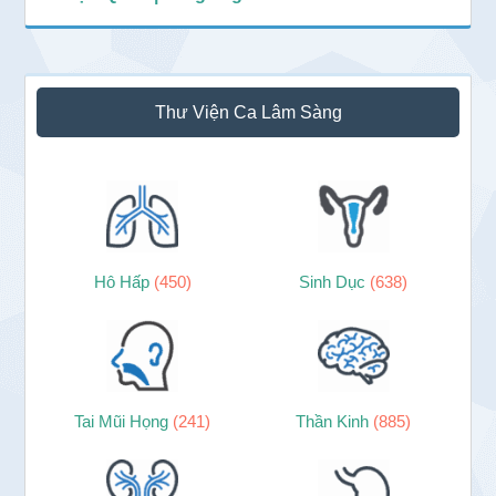
Thư Viện Ca Lâm Sàng
Hô Hấp
(450)
Sinh Dục
(638)
Tai Mũi Họng
(241)
Thần Kinh
(885)