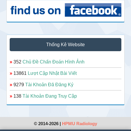
Thống Kê Website
»
352
Chủ Đề Chẩn Đoán Hình Ảnh
»
13861
Lượt Cập Nhật Bài Viết
»
9279
Tài Khoản Đã Đăng Ký
»
138
Tài Khoản Đang Truy Cập
© 2014-2026 |
HPMU Radiology