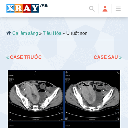
Ca lâm sàng
»
Tiêu Hóa
» U ruột non
«
CASE TRƯỚC
CASE SAU
»