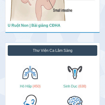
U Ruột Non | Bài giảng CĐHA
Thư Viện Ca Lâm Sàng
Hô Hấp
(450)
Sinh Dục
(638)