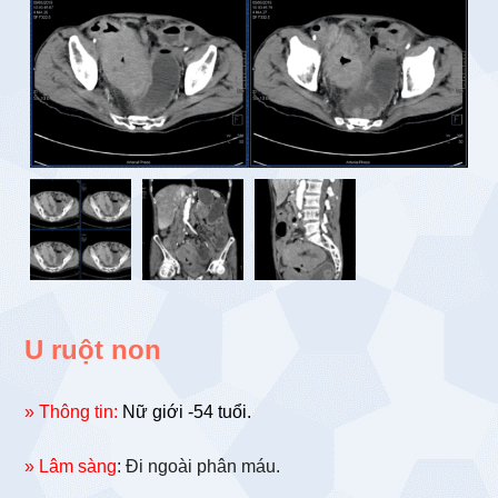
U ruột non
» Thông tin:
Nữ giới -54 tuổi.
» Lâm sàng
: Đi ngoài phân máu.