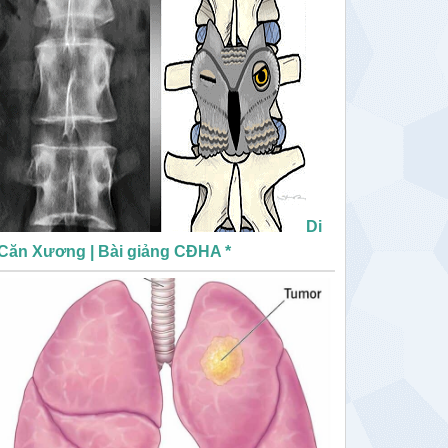
Di
Căn Xương | Bài giảng CĐHA *