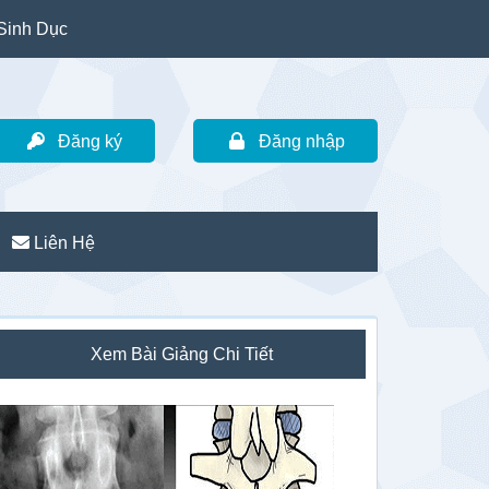
Sinh Dục
Đăng ký
Đăng nhập
Liên Hệ
idebar
Xem Bài Giảng Chi Tiết
hính