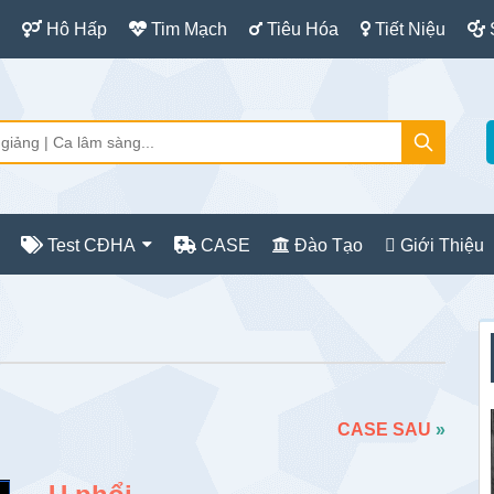
Hô Hấp
Tim Mạch
Tiêu Hóa
Tiết Niệu
Test CĐHA
CASE
Đào Tạo
Giới Thiệu
S
c
CASE SAU
»