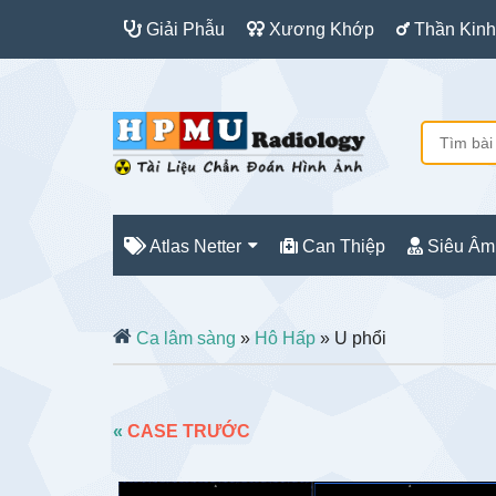
Giải Phẫu
Xương Khớp
Thần Kinh
Atlas Netter
Can Thiệp
Siêu Âm
Ca lâm sàng
»
Hô Hấp
» U phổi
«
CASE TRƯỚC