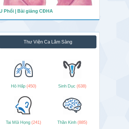
U Phổi | Bài giảng CĐHA
Thư Viện Ca Lâm Sàng
Hô Hấp
(450)
Sinh Dục
(638)
Tai Mũi Họng
(241)
Thần Kinh
(885)