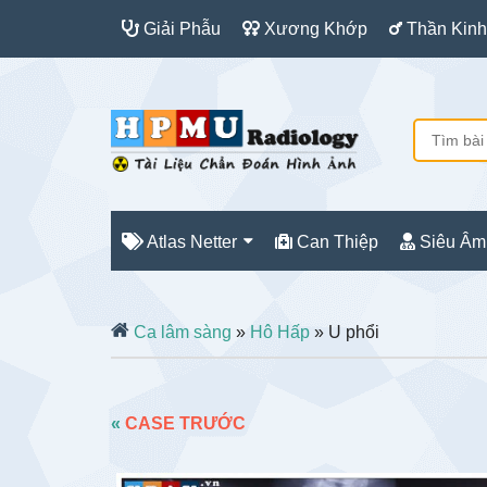
Giải Phẫu
Xương Khớp
Thần Kinh
Atlas Netter
Can Thiệp
Siêu Âm
Ca lâm sàng
»
Hô Hấp
» U phổi
«
CASE TRƯỚC