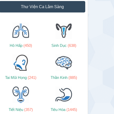
Thư Viện Ca Lâm Sàng
Hô Hấp
(450)
Sinh Dục
(638)
Tai Mũi Họng
(241)
Thần Kinh
(885)
Tiết Niệu
(357)
Tiêu Hóa
(1445)