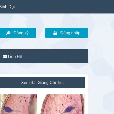
Sinh Dục
Đăng ký
Đăng nhập
Liên Hệ
idebar
Xem Bài Giảng Chi Tiết
hính