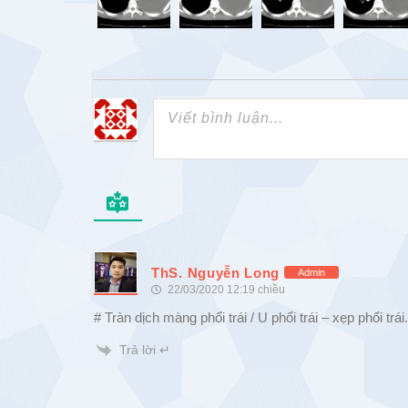
ThS. Nguyễn Long
Admin
22/03/2020 12:19 chiều
# Tràn dịch màng phổi trái / U phổi trái – xẹp phổi trái.
Trả lời ↵