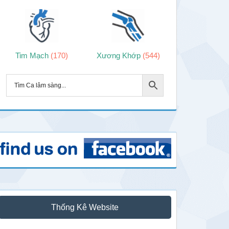
Tim Mạch
(170)
Xương Khớp
(544)
Thống Kê Website