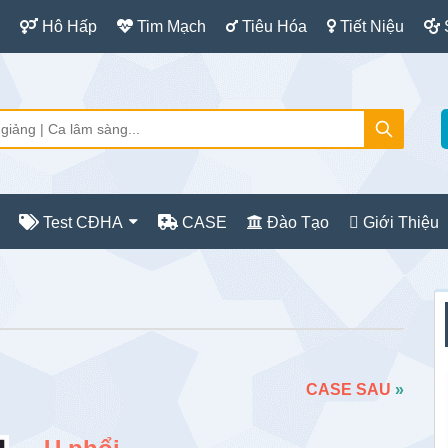
Hô Hấp
Tim Mạch
Tiêu Hóa
Tiết Niệu
Test CĐHA
CASE
Đào Tạo
Giới Thiệu
S
c
CASE SAU
»