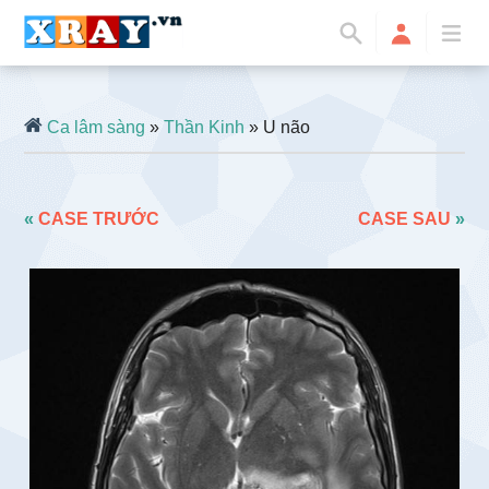
Ca lâm sàng
»
Thần Kinh
» U não
«
CASE TRƯỚC
CASE SAU
»