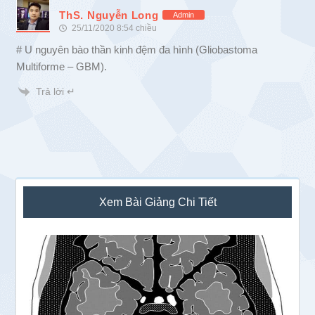
ThS. Nguyễn Long
Admin
25/11/2020 8:54 chiều
# U nguyên bào thần kinh đệm đa hình (Gliobastoma
Multiforme – GBM).
Trả lời ↵
Sidebar
Xem Bài Giảng Chi Tiết
chính