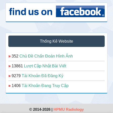
Thống Kê Website
»
352
Chủ Đề Chẩn Đoán Hình Ảnh
»
13861
Lượt Cập Nhật Bài Viết
»
9279
Tài Khoản Đã Đăng Ký
»
1406
Tài Khoản Đang Truy Cập
© 2014-2026 |
HPMU Radiology