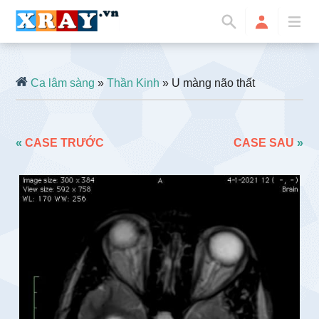
Ca lâm sàng
»
Thần Kinh
» U màng não thất
«
CASE TRƯỚC
CASE SAU
»