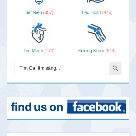
Tiết Niệu
(357)
Tiêu Hóa
(1445)
Tim Mạch
(170)
Xương Khớp
(544)