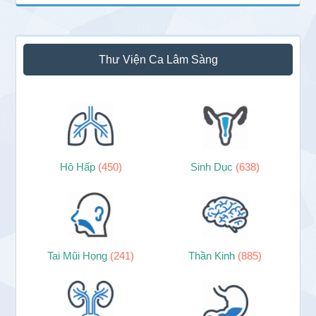
Thư Viện Ca Lâm Sàng
Hô Hấp
(450)
Sinh Dục
(638)
Tai Mũi Họng
(241)
Thần Kinh
(885)