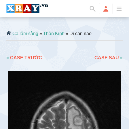
Ca lâm sàng
»
Thần Kinh
» Di căn não
«
CASE TRƯỚC
CASE SAU
»