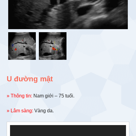
U đường mật
» Thông tin:
Nam giới – 75 tuổi.
» Lâm sàng:
Vàng da.
Trình
chơi