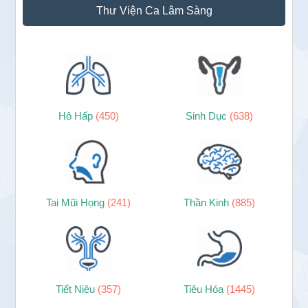
Thư Viện Ca Lâm Sàng
Hô Hấp
(450)
Sinh Dục
(638)
Tai Mũi Họng
(241)
Thần Kinh
(885)
Tiết Niệu
(357)
Tiêu Hóa
(1445)