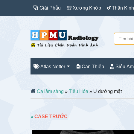
Giải Phẫu
Xương Khớp
Thần Kinh
Atlas Netter
Can Thiệp
Siêu Âm
Ca lâm sàng
»
Tiêu Hóa
» U đường mật
«
CASE TRƯỚC