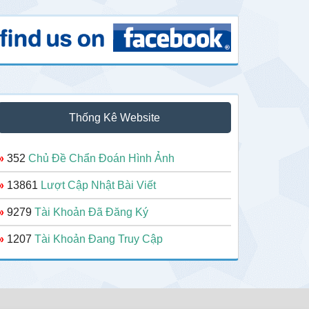
Thống Kê Website
»
352
Chủ Đề Chẩn Đoán Hình Ảnh
»
13861
Lượt Cập Nhật Bài Viết
»
9279
Tài Khoản Đã Đăng Ký
»
1207
Tài Khoản Đang Truy Cập