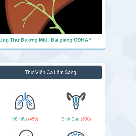
Ung Thư Đường Mật | Bài giảng CĐHA *
Thư Viện Ca Lâm Sàng
Hô Hấp
(450)
Sinh Dục
(638)