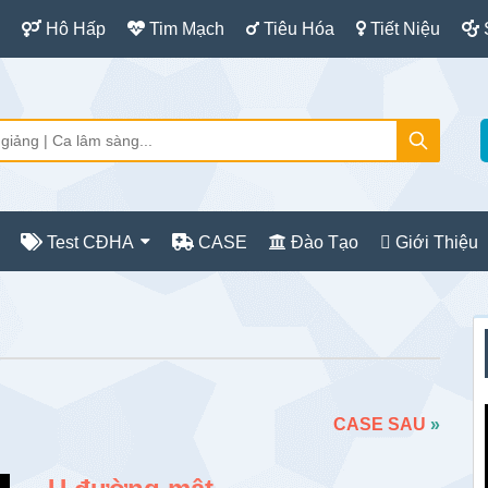
Hô Hấp
Tim Mạch
Tiêu Hóa
Tiết Niệu
Test CĐHA
CASE
Đào Tạo
Giới Thiệu
S
c
CASE SAU
»