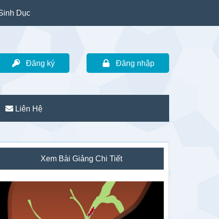
Sinh Dục
Đăng ký
Đăng nhập
Liên Hệ
idebar
Xem Bài Giảng Chi Tiết
hính